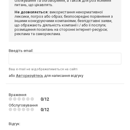
спілкування та обговорення, а також для роз'яснення
питань, що цікавлять.
Не дозволяється:
використання ненормативної
лексики, погроз або образ; безпосереднє порівняння з
іншими конкуруючими компаніями; безпідставні заяви,
що ображають діяльність компанії і / або її послуги;
розміщення посилань на сторонні інтернет-ресурси;
реклама та самореклама.
Введіть email:
Ваш e-mail не відображатиметься на сайті
або
Авторизуйтесь
для написання відгуку
Враження
0/12
Обслуговування
0/12
Відгук: