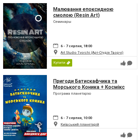
Малювання епоксидною
смолою (Resin Art)
Семинары
6 - 7 серпня, 18:00
Art Studio Tvorchi (Арт-Студія Творчі)
Купити
Пригоди Батискафчика та
Морського Коника + Космікс
Програма планетарію
6 - 7 серпня, 10:00
Київський планетарій