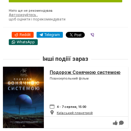
Ніхто ще не рекомендував
Авторизуйтесь
,
щоб оцінити і порекомендувати
Reddit
Telegram
Viber
WhatsApp
Інші подіїї зараз
Подорож Сонячною системою
Повнокупольний фільм
4 - 7 серпня, 15:00
Київський планетарій