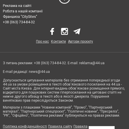
Реклама на сайті
Робота в нашій компанії
Франшиза "CitySites"
+38 (063) 734-84-32
Про нас
Контакти
Автори проєкту
З питань реклами: +38 (063) 734-84-32. E-mail:
reklama@44.ua
E-mail редакції:
news@44.ua
Допускається цитування матеріалів без отримання попередньої згоди
44.ua за умови розміщення в тексті обов'язкового посилання на 44.ua -
Сайт міста Києва. Для інтернет-видань обов'язкове розміщення прямого,
відкритого для пошукових систем гіперпосилання на цитовані статті не
нижче другого абзацу в тексті або в якості джерела. Порушення
виняткових прав переслідується Законом.
Матеріали з плашками "Новини компаній", "Промо", "Партнерський
матеріал", "Партнерський спецпроєкт", "Політичні новини", "Пресреліз",
"PR", "Офіційно", "Політична реклама" публікуються на правах реклами.
Політика конфіденційності
Правила сайту
Правила