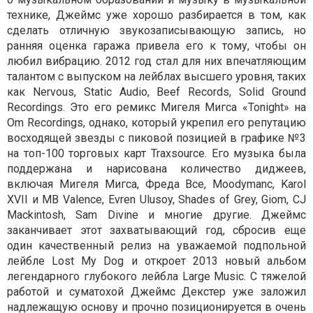
технике, Джеймс уже хорошо разбирается в том, как
сделать отличную звукозаписывающую запись, но
ранняя оценка гаража привела его к тому, чтобы он
любил вибрацию. 2012 год стал для них впечатляющим
талантом с выпуском на лейблах высшего уровня, таких
как Nervous, Static Audio, Beef Records, Solid Ground
Recordings. Это его ремикс Мигеля Мигса «Tonight» на
Om Recordings, однако, который укрепил его репутацию
восходящей звезды с пиковой позицией в графике №3
на топ-100 торговых карт Traxsource. Его музыка была
поддержана и нарисована количество диджеев,
включая Мигеля Мигса, Фреда Все, Moodymanc, Karol
XVII и MB Valence, Evren Ulusoy, Shades of Grey, Giom, CJ
Mackintosh, Sam Divine и многие другие. Джеймс
заканчивает этот захватывающий год, сбросив еще
один качественный релиз на уважаемой подпольной
лейбле Lost My Dog и откроет 2013 новый альбом
легендарного глубокого лейбла Large Music. С тяжелой
работой и суматохой Джеймс Декстер уже заложил
надлежащую основу и прочно позиционируется в очень