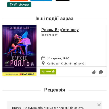
WhatsApp
Інші подіїї зараз
Рояль. Вар’єте-шоу
Вар’єте-шоу
14 серпня, 19:00
Caribbean Club, нічний клуб
Купити
1
Рецензія
Відгук - це думка або оцінка людей, які бажають