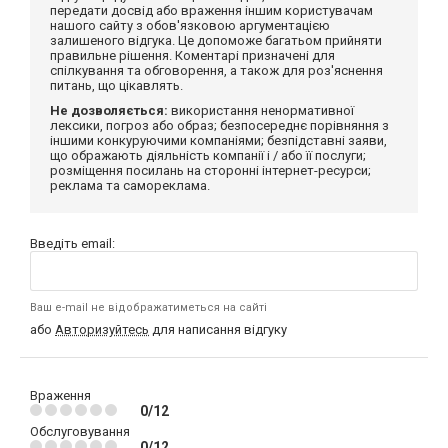
передати досвід або враження іншим користувачам
нашого сайту з обов'язковою аргументацією
залишеного відгука. Це допоможе багатьом прийняти
правильне рішення. Коментарі призначені для
спілкування та обговорення, а також для роз'яснення
питань, що цікавлять.
Не дозволяється:
використання ненормативної
лексики, погроз або образ; безпосереднє порівняння з
іншими конкуруючими компаніями; безпідставні заяви,
що ображають діяльність компанії і / або її послуги;
розміщення посилань на сторонні інтернет-ресурси;
реклама та самореклама.
Введіть email:
Ваш e-mail не відображатиметься на сайті
або
Авторизуйтесь
для написання відгуку
Враження
0/12
Обслуговування
0/12