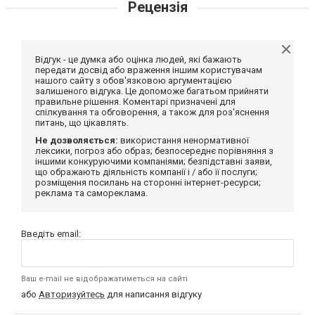
Рецензія
Відгук - це думка або оцінка людей, які бажають
передати досвід або враження іншим користувачам
нашого сайту з обов'язковою аргументацією
залишеного відгука. Це допоможе багатьом прийняти
правильне рішення. Коментарі призначені для
спілкування та обговорення, а також для роз'яснення
питань, що цікавлять.
Не дозволяється:
використання ненормативної
лексики, погроз або образ; безпосереднє порівняння з
іншими конкуруючими компаніями; безпідставні заяви,
що ображають діяльність компанії і / або її послуги;
розміщення посилань на сторонні інтернет-ресурси;
реклама та самореклама.
Введіть email:
Ваш e-mail не відображатиметься на сайті
або
Авторизуйтесь
для написання відгуку