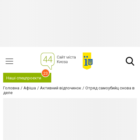
23
Наші спецпроєкти
Головна
Афіша
Активний відпочинок
Отряд самоубийц снова в
деле