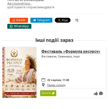
Ніхто ще не рекомендував
Авторизуйтесь
,
щоб оцінити і порекомендувати
Reddit
Telegram
Viber
WhatsApp
Інші подіїї зараз
Фестиваль «Формула ресурсу»
Фестивали, Семинары, Інше
22 серпня, 11:00
Палац спорту
Купити