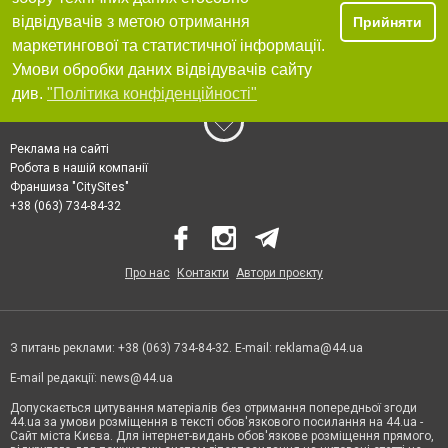
відвідувачів з метою отримання
Прийняти
маркетингової та статистичної інформації.
Умови обробки даних відвідувачів сайту
див.
"Політика конфіденційності"
Реклама на сайті
Робота в нашій компанії
Франшиза "CitySites"
+38 (063) 734-84-32
Про нас
Контакти
Автори проєкту
З питань реклами: +38 (063) 734-84-32. E-mail:
reklama@44.ua
E-mail редакції:
news@44.ua
Допускається цитування матеріалів без отримання попередньої згоди
44.ua за умови розміщення в тексті обов'язкового посилання на 44.ua -
Сайт міста Києва. Для інтернет-видань обов'язкове розміщення прямого,