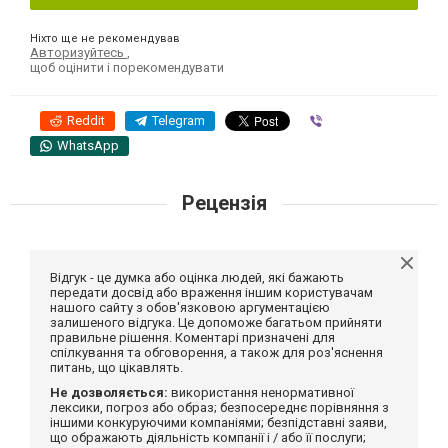
Ніхто ще не рекомендував
Авторизуйтесь
,
щоб оцінити і порекомендувати
Reddit
Telegram
Viber
WhatsApp
Рецензія
Відгук - це думка або оцінка людей, які бажають
передати досвід або враження іншим користувачам
нашого сайту з обов'язковою аргументацією
залишеного відгука. Це допоможе багатьом прийняти
правильне рішення. Коментарі призначені для
спілкування та обговорення, а також для роз'яснення
питань, що цікавлять.
Не дозволяється:
використання ненормативної
лексики, погроз або образ; безпосереднє порівняння з
іншими конкуруючими компаніями; безпідставні заяви,
що ображають діяльність компанії і / або її послуги;