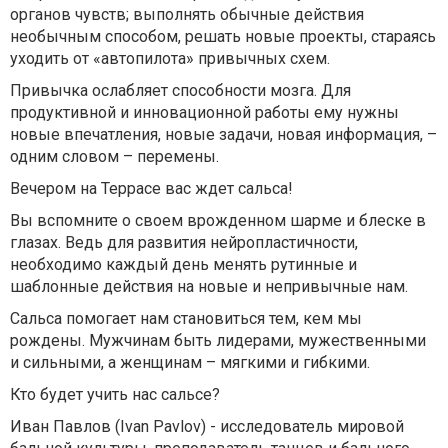
органов чувств; выполнять обычные действия
необычным способом, решать новые проекты, стараясь
уходить от «автопилота» привычных схем.
Привычка ослабляет способности мозга. Для
продуктивной и инновационной работы ему нужны
новые впечатления, новые задачи, новая информация, –
одним словом – перемены.
Вечером на Террасе вас ждет сальса!
Вы вспомните о своем врожденном шарме и блеске в
глазах. Ведь для развития нейропластичности,
необходимо каждый день менять рутинные и
шаблонные действия на новые и непривычные нам.
Сальса помогает нам становиться тем, кем мы
рождены. Мужчинам быть лидерами, мужественными
и сильными, а женщинам – мягкими и гибкими.
Кто будет учить нас сальсе?
Иван Павлов (Ivan Pavlov) - исследователь мировой