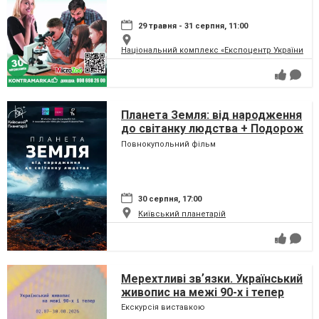
29 травня - 31 серпня, 11:00
Національний комплекс «Експоцентр України» (
Планета Земля: від народження
до світанку людства + Подорож
сузір'ями (класична програма)
Повнокупольний фільм
30 серпня, 17:00
Київський планетарій
Мерехтливі звʼязки. Український
живопис на межі 90-х і тепер
Екскурсія виставкою