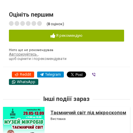
Оцініть першим
(
0
оцінок)
Я рекомендую
Ніхто ще не рекомендував
Авторизуйтесь
,
щоб оцінити і порекомендувати
Reddit
Telegram
Viber
WhatsApp
Інші подіїї зараз
Таємничий світ під мікроскопом
Виставка