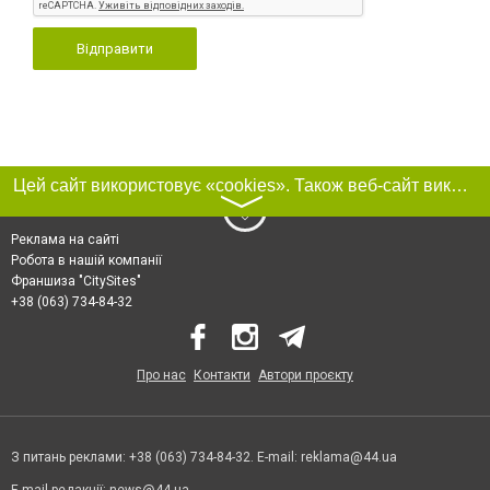
Відправити
Цей сайт використовує «cookies». Також веб-сайт використовує інтернет-сервіс для збору технічних даних стосовно відвідувачів з метою отримання маркетингової та статистичної інформації. Умови обробки даних відвідувачів сайту див.
〉
Реклама на сайті
Робота в нашій компанії
Франшиза "CitySites"
+38 (063) 734-84-32
Про нас
Контакти
Автори проєкту
З питань реклами: +38 (063) 734-84-32. E-mail:
reklama@44.ua
E-mail редакції:
news@44.ua