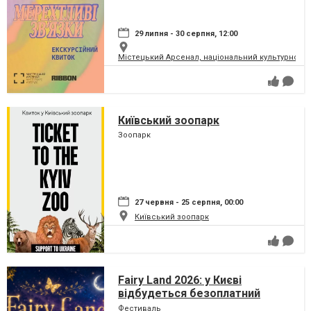
29 липня - 30 серпня, 12:00
Містецький Арсенал, національний культурно-м
Київський зоопарк
Зоопарк
27 червня - 25 серпня, 00:00
Київський зоопарк
Fairy Land 2026: у Києві
відбудеться безоплатний
сімейний фестиваль, який
Фестиваль