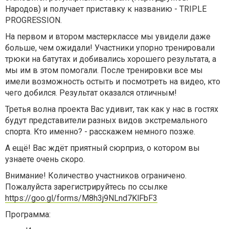
Народов) и получает приставку к названию - TRIPLE
PROGRESSION.
На первом и втором мастерклассе мы увидели даже
больше, чем ожидали! Участники упорно тренировали
трюки на батутах и добивались хорошего результата, а
мы им в этом помогали. После тренировки все мы
имели возможность остыть и посмотреть на видео, кто
чего добился. Результат оказался отличным!
Третья волна проекта Вас удивит, так как у нас в гостях
будут представители разных видов экстремального
спорта. Кто именно? - расскажем немного позже.
А ещё! Вас ждёт приятный сюрприз, о котором вы
узнаете очень скоро.
Внимание! Количество участников ограничено.
Пожалуйста зарегистрируйтесь по ссылке
https://goo.gl/forms/M8h3j9NLnd7KlFbF3
Программа: