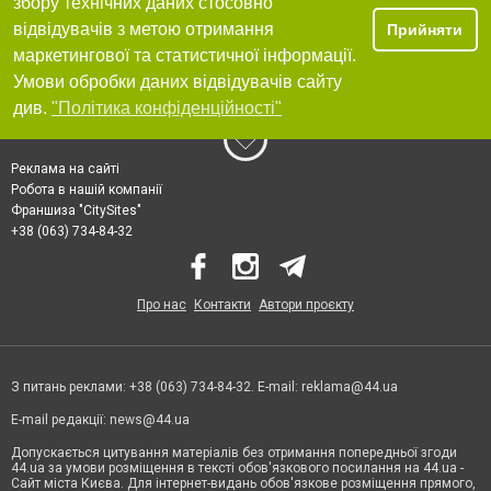
збору технічних даних стосовно
відвідувачів з метою отримання
Прийняти
маркетингової та статистичної інформації.
Умови обробки даних відвідувачів сайту
див.
"Політика конфіденційності"
Реклама на сайті
Робота в нашій компанії
Франшиза "CitySites"
+38 (063) 734-84-32
Про нас
Контакти
Автори проєкту
З питань реклами: +38 (063) 734-84-32. E-mail:
reklama@44.ua
E-mail редакції:
news@44.ua
Допускається цитування матеріалів без отримання попередньої згоди
44.ua за умови розміщення в тексті обов'язкового посилання на 44.ua -
Сайт міста Києва. Для інтернет-видань обов'язкове розміщення прямого,