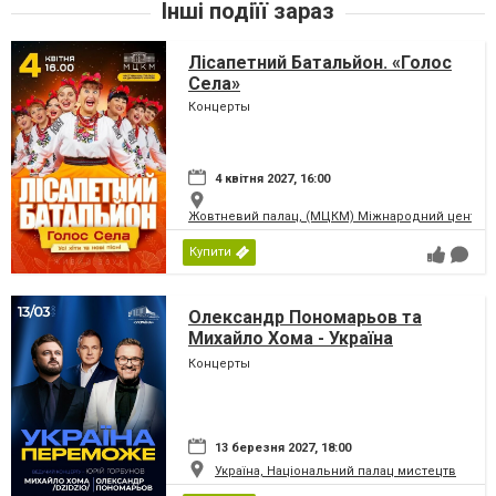
Інші подіїї зараз
Лісапетний Батальйон. «Голос
Села»
Концерты
4 квітня 2027, 16:00
Жовтневий палац, (МЦКМ) Міжнародний центр кул
Купити
Олександр Пономарьов та
Михайло Хома - Україна
Переможе!
Концерты
13 березня 2027, 18:00
Україна, Національний палац мистецтв