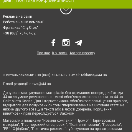
див.
"Політика конфіденційності"
Реклама на сайті
Робота в нашій компанії
Франшиза "CitySites"
+38 (063) 734-84-32
Про нас
Контакти
Автори проєкту
З питань реклами: +38 (063) 734-84-32. E-mail:
reklama@44.ua
E-mail редакції:
news@44.ua
Допускається цитування матеріалів без отримання попередньої згоди
44.ua за умови розміщення в тексті обов'язкового посилання на 44.ua -
Сайт міста Києва. Для інтернет-видань обов'язкове розміщення прямого,
відкритого для пошукових систем гіперпосилання на цитовані статті не
нижче другого абзацу в тексті або в якості джерела. Порушення
виняткових прав переслідується Законом.
Матеріали з плашками "Новини компаній", "Промо", "Партнерський
матеріал", "Партнерський спецпроєкт", "Політичні новини", "Пресреліз",
"PR", "Офіційно", "Політична реклама" публікуються на правах реклами.