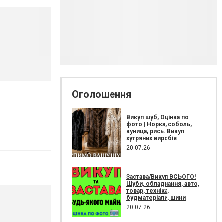
Оголошення
Викуп шуб, Оцінка по
фото | Норка, соболь,
куница, рись. Викуп
хутряних виробів
20.07.26
Застава/Викуп ВСЬОГО!
Шуби, обладнання, авто,
товар, техніка,
будматеріали, шини
20.07.26