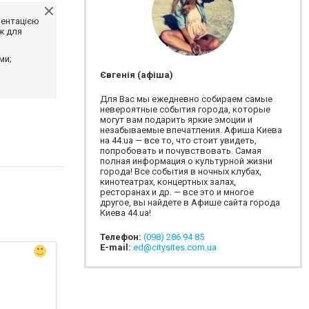
ментацією
ж для
ми;
Євгенія (афіша)
Для Вас мы ежедневно собираем самые
невероятные события города, которые
могут вам подарить яркие эмоции и
незабываемые впечатления. Афиша Киева
на 44.ua — все то, что стоит увидеть,
попробовать и почувствовать. Самая
полная информация о культурной жизни
города! Все события в ночных клубах,
кинотеатрах, концертных залах,
ресторанах и др. — все это и многое
другое, вы найдете в Афише сайта города
Киева 44.ua!
Телефон:
(098) 286 94 85
E-mail:
ed@citysites.com.ua