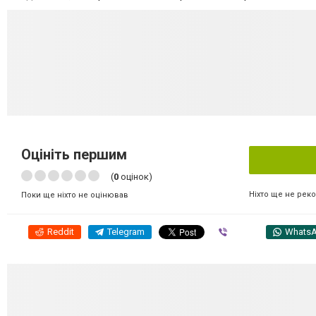
Оцініть першим
(
0
оцінок)
Ніхто ще не рек
Поки ще ніхто не оцінював
Reddit
Telegram
Viber
Whats