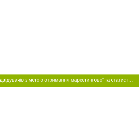
Цей сайт використовує «cookies». Також веб-сайт використовує інтернет-сервіс для збору технічних даних стосовно відвідувачів з метою отримання маркетингової та статистичної інформації. Умови обробки даних відвідувачів сайту див.