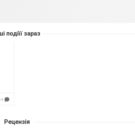
ші подіїї зараз
1
Рецензія