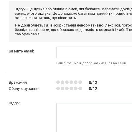
Відгук - це думка або оцінка людей, які бажають передати дос
залишеного відгука. Це допоможе багатьом прийняти правильне 
роз'яснення питань, що цікавлять.
Не дозволяється:
використання ненормативної лексики, погро
безпідставні заяви, що ображають діяльність компанії і / або її
самореклама.
Введіть email:
Ваш e-mail не відображатиметься на сайті
Враження
0/12
Обслуговування
0/12
Відгук: