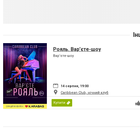
Ін
Рояль. Вар’єте-шоу
Вар’єте-шоу
14 серпня, 19:00
Caribbean Club, нічний клуб
Купити