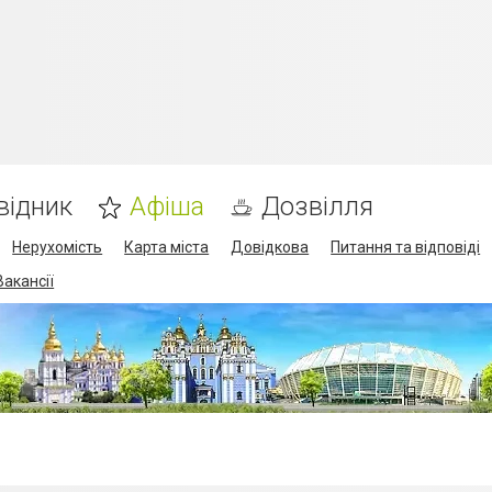
відник
Афіша
Дозвілля
Нерухомість
Карта міста
Довідкова
Питання та відповіді
Вакансії