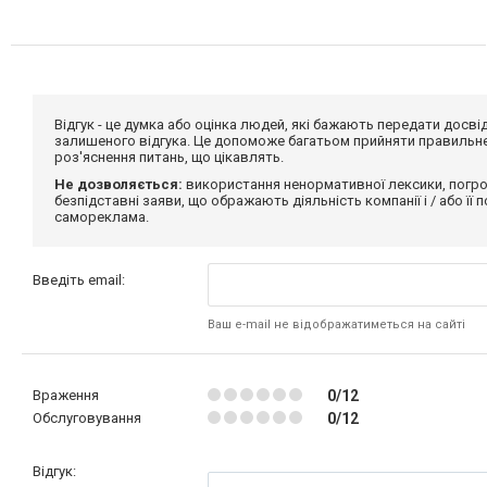
Відгук - це думка або оцінка людей, які бажають передати дос
залишеного відгука. Це допоможе багатьом прийняти правильне 
роз'яснення питань, що цікавлять.
Не дозволяється:
використання ненормативної лексики, погро
безпідставні заяви, що ображають діяльність компанії і / або її
самореклама.
Введіть email:
Ваш e-mail не відображатиметься на сайті
Враження
0/12
Обслуговування
0/12
Відгук: