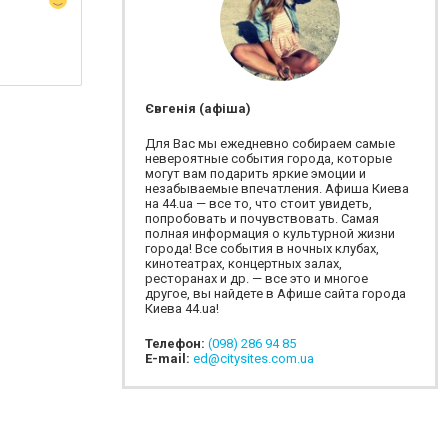
Євгенія (афіша)
Для Вас мы ежедневно собираем самые
невероятные события города, которые
могут вам подарить яркие эмоции и
незабываемые впечатления. Афиша Киева
на 44.ua — все то, что стоит увидеть,
попробовать и почувствовать. Самая
полная информация о культурной жизни
города! Все события в ночных клубах,
кинотеатрах, концертных залах,
ресторанах и др. — все это и многое
другое, вы найдете в Афише сайта города
Киева 44.ua!
Телефон:
(098) 286 94 85
E-mail:
ed@citysites.com.ua