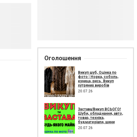
Оголошення
Викуп шуб, Оцінка по
фото | Норка, соболь,
куница, рись. Викуп
хутряних виробів
20.07.26
Застава/Викуп ВСЬОГО!
Шуби, обладнання, авто,
товар, техніка,
будматеріали, шини
20.07.26