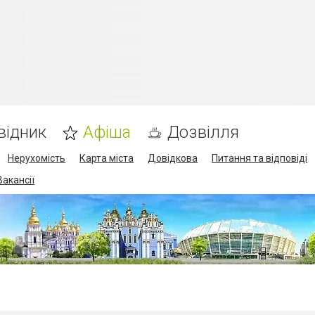
відник
Афіша
Дозвілля
Нерухомість
Карта міста
Довідкова
Питання та відповіді
Вакансії