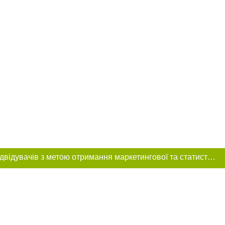
Цей сайт використовує «cookies». Також веб-сайт використовує інтернет-сервіс для збору технічних даних стосовно відвідувачів з метою отримання маркетингової та статистичної інформації. Умови обробки даних відвідувачів сайту див.