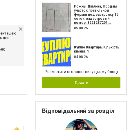
Рожны Ділянка, Продам
участок правильной
формы под застройку 15
соток, кадастровый
номер: 3221287201...
05.08.26
ментацією
ж для
Куплю Квартира, Кількість
ми;
кімнат: 1
04.08.26
Розмістити оголошення у цьому блоці
Додати
Відповідальний за розділ