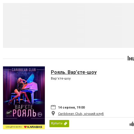
Ін
Рояль. Вар’єте-шоу
Вар’єте-шоу
14 серпня, 19:00
Caribbean Club, нічний клуб
Купити