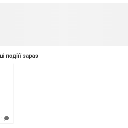
ші подіїї зараз
1