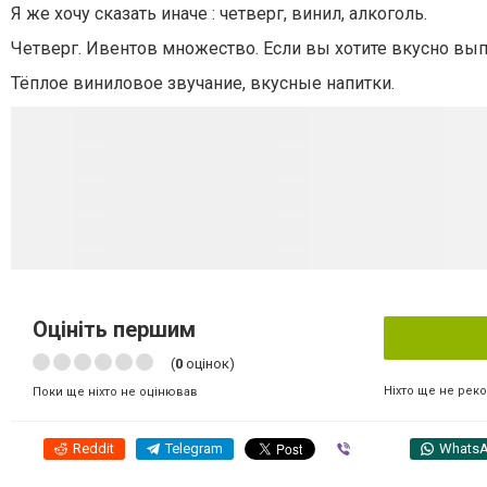
Я же хочу сказать иначе : четверг, винил, алкоголь.
Четверг. Ивентов множество. Если вы хотите вкусно вып
Тёплое виниловое звучание, вкусные напитки.
Оцініть першим
(
0
оцінок)
Ніхто ще не рек
Поки ще ніхто не оцінював
Reddit
Telegram
Viber
Whats