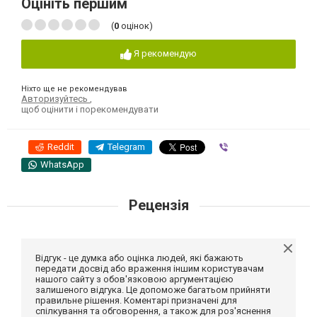
Оцініть першим
(
0
оцінок)
Я рекомендую
Ніхто ще не рекомендував
Авторизуйтесь
,
щоб оцінити і порекомендувати
Reddit
Telegram
Viber
WhatsApp
Рецензія
Відгук - це думка або оцінка людей, які бажають
передати досвід або враження іншим користувачам
нашого сайту з обов'язковою аргументацією
залишеного відгука. Це допоможе багатьом прийняти
правильне рішення. Коментарі призначені для
спілкування та обговорення, а також для роз'яснення