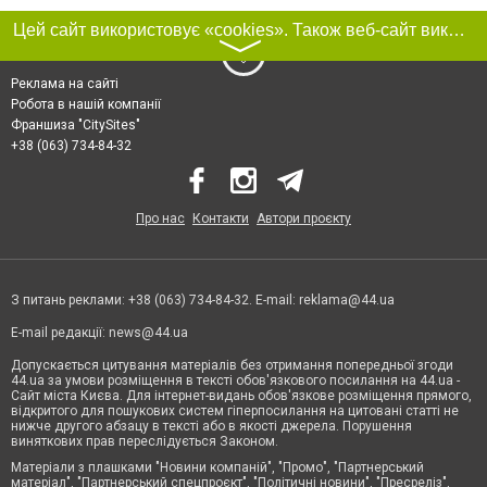
Цей сайт використовує «cookies». Також веб-сайт використовує інтернет-сервіс для збору технічних даних стосовно відвідувачів з метою отримання маркетингової та статистичної інформації. Умови обробки даних відвідувачів сайту див.
〉
Реклама на сайті
Робота в нашій компанії
Франшиза "CitySites"
+38 (063) 734-84-32
Про нас
Контакти
Автори проєкту
З питань реклами: +38 (063) 734-84-32. E-mail:
reklama@44.ua
E-mail редакції:
news@44.ua
Допускається цитування матеріалів без отримання попередньої згоди
44.ua за умови розміщення в тексті обов'язкового посилання на 44.ua -
Сайт міста Києва. Для інтернет-видань обов'язкове розміщення прямого,
відкритого для пошукових систем гіперпосилання на цитовані статті не
нижче другого абзацу в тексті або в якості джерела. Порушення
виняткових прав переслідується Законом.
Матеріали з плашками "Новини компаній", "Промо", "Партнерський
матеріал", "Партнерський спецпроєкт", "Політичні новини", "Пресреліз",