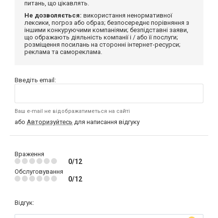
питань, що цікавлять.
Не дозволяється:
використання ненормативної
лексики, погроз або образ; безпосереднє порівняння з
іншими конкуруючими компаніями; безпідставні заяви,
що ображають діяльність компанії і / або її послуги;
розміщення посилань на сторонні інтернет-ресурси;
реклама та самореклама.
Введіть email:
Ваш e-mail не відображатиметься на сайті
або
Авторизуйтесь
для написання відгуку
Враження
0/12
Обслуговування
0/12
Відгук: