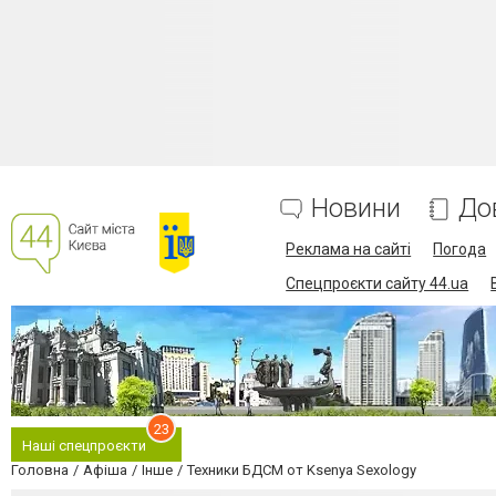
Новини
До
Реклама на сайті
Погода
Спецпроєкти сайту 44.ua
23
Наші спецпроєкти
Головна
Афіша
Інше
Техники БДСМ от Ksenya Sexology