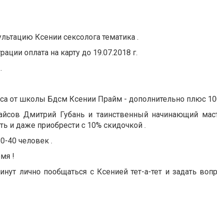
льтацию Ксении сексолога тематика .
ации оплата на карту до 19.07.2018 г.
.
са от школы Бдсм Ксении Прайм - дополнительно плюс 100
айсов Дмитрий Губань и таинственный начинающий маст
ть и даже приобрести с 10% скидочкой .
0-40 человек .
мя !
нут лично пообщаться с Ксенией тет-а-тет и задать воп