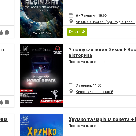
6 - 7 серпня, 18:00
Art Studio Tvorchi (Арт-Студія Творчі
Купити
ого
У пошуках нової Землі + Ко
вікторина
Програма планетарію
7 серпня, 11:00
Київський планетарій
чна
Хрумко та чарівна ракета +
Програма планетарію