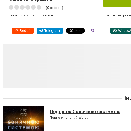
(
0
оцінок)
Ніхто ще не рек
Поки ще ніхто не оцінював
Reddit
Telegram
Viber
Whats
Ін
Подорож Сонячною системою
Повнокупольний фільм