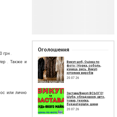
Оголошення
 грн .
ер . Также и
Викуп шуб, Оцінка по
фото | Норка, соболь,
куница, рись. Викуп
хутряних виробів
20.07.26
рос или лично
Застава/Викуп ВСЬОГО!
Шуби, обладнання, авто,
товар, техніка,
будматеріали, шини
20.07.26