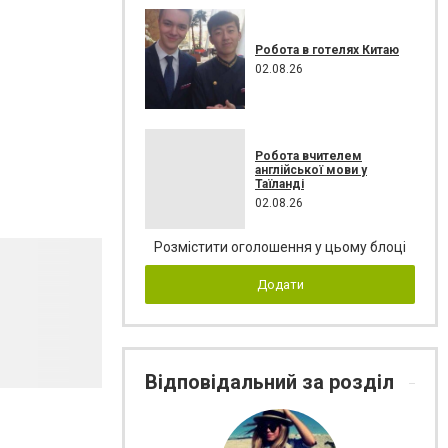
Робота в готелях Китаю
02.08.26
Робота вчителем
англійської мови у
Таїланді
02.08.26
Розмістити оголошення у цьому блоці
Додати
Відповідальний за розділ