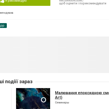
Я рекомендую
щоб оцінити і порекомендувати
омендував
App
ші подіїї зараз
Малювання епоксидною смо
Art)
Семинары