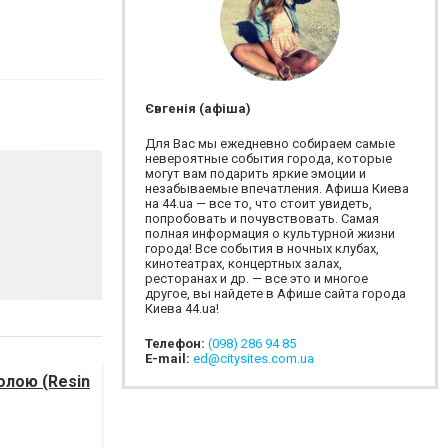
Євгенія (афіша)
Для Вас мы ежедневно собираем самые
невероятные события города, которые
могут вам подарить яркие эмоции и
незабываемые впечатления. Афиша Киева
на 44.ua — все то, что стоит увидеть,
попробовать и почувствовать. Самая
полная информация о культурной жизни
города! Все события в ночных клубах,
кинотеатрах, концертных залах,
ресторанах и др. — все это и многое
другое, вы найдете в Афише сайта города
Киева 44.ua!
Телефон:
(098) 286 94 85
E-mail:
ed@citysites.com.ua
лою (Resin