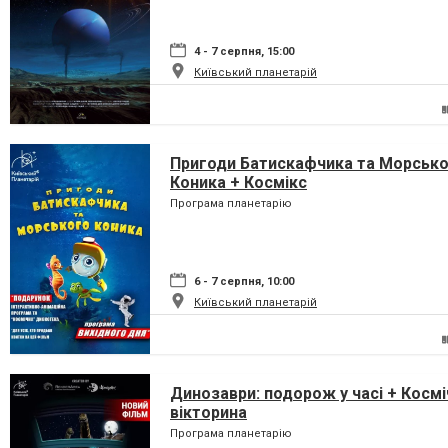
4 - 7 серпня, 15:00
Київський планетарій
Пригоди Батискафчика та Морськ
Коника + Космікс
Програма планетарію
6 - 7 серпня, 10:00
Київський планетарій
Динозаври: подорож у часі + Космі
вікторина
Програма планетарію