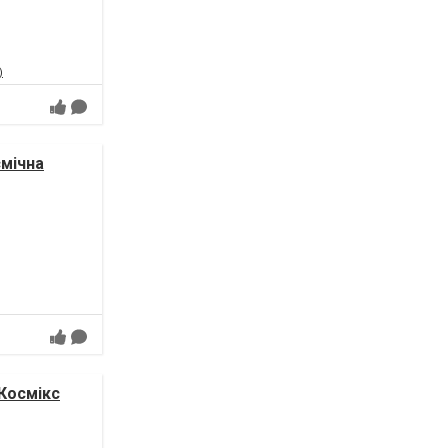
)
смічна
 Космікс