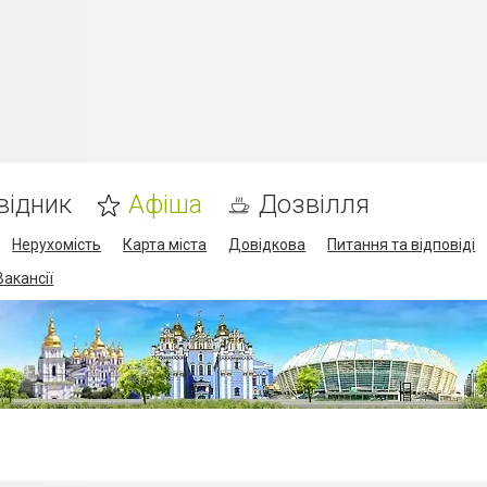
відник
Афіша
Дозвілля
Нерухомість
Карта міста
Довідкова
Питання та відповіді
Вакансії