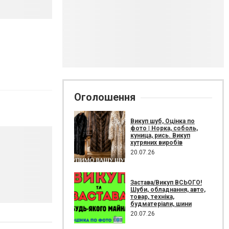
Оголошення
Викуп шуб, Оцінка по
фото | Норка, соболь,
куница, рись. Викуп
хутряних виробів
20.07.26
Застава/Викуп ВСЬОГО!
Шуби, обладнання, авто,
товар, техніка,
будматеріали, шини
20.07.26