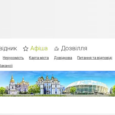
відник
Афіша
Дозвілля
Нерухомість
Карта міста
Довідкова
Питання та відповіді
Вакансії