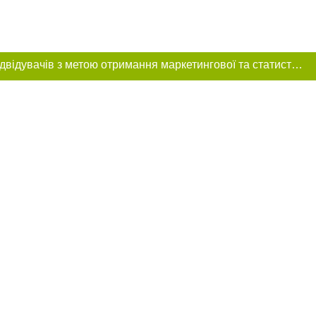
Цей сайт використовує «cookies». Також веб-сайт використовує інтернет-сервіс для збору технічних даних стосовно відвідувачів з метою отримання маркетингової та статистичної інформації. Умови обробки даних відвідувачів сайту див.
ня в тексті
щення прямого,
 тексті або в