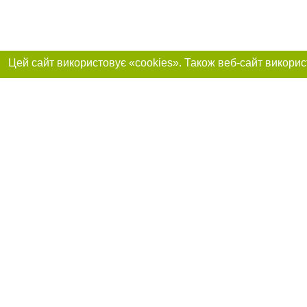
Реклама на сайті
Приєднуйтесь до 
Робота в нашій компанії
Франшиза "CitySites"
Про нас
Контакт
+38 (063) 734-84-32
З питань реклами: +38 (063) 734-84-32. E-mail:
Допускається цит
reklama@44.ua
обов'язкового по
відкритого для по