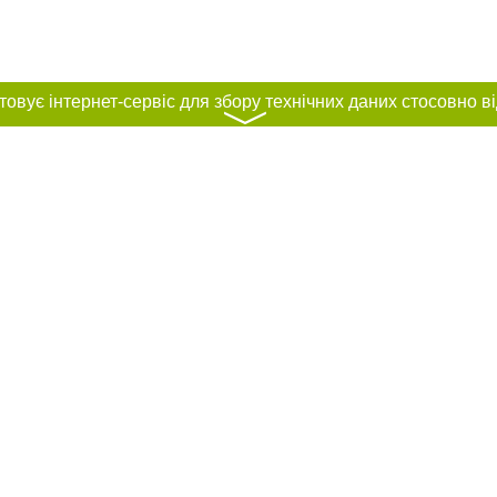
〉
нас :
и
Автори проєкту
ування матеріалів без отримання попередньої згоди 44.ua за умови розміщен
силання на 44.ua - Сайт міста Києва. Для інтернет-видань обов'язкове розмі
шукових систем гіперпосилання на цитовані статті не нижче другого абзацу в