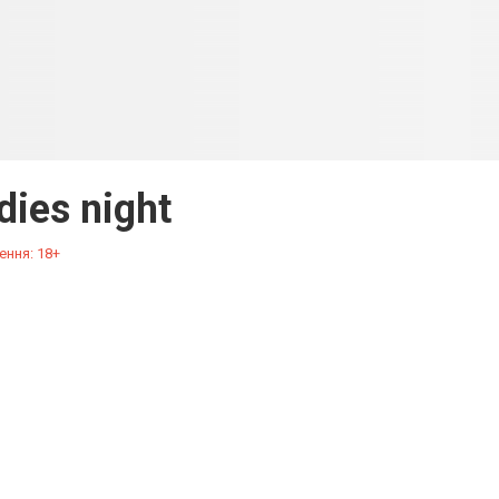
dies night
ення: 18+