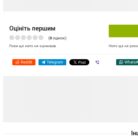
Оцініть першим
(
0
оцінок)
Ніхто ще не рек
Поки ще ніхто не оцінював
Reddit
Telegram
Viber
Whats
Ін