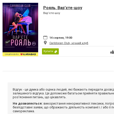
Рояль. Вар’єте-шоу
Вар’єте-шоу
14 серпня, 19:00
Caribbean Club, нічний клуб
Купити
Відгук - це думка або оцінка людей, які бажають передати дос
залишеного відгука. Це допоможе багатьом прийняти правильне 
роз'яснення питань, що цікавлять.
Не дозволяється:
використання ненормативної лексики, погро
безпідставні заяви, що ображають діяльність компанії і / або її
самореклама.