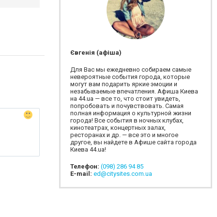
Євгенія (афіша)
Для Вас мы ежедневно собираем самые
невероятные события города, которые
могут вам подарить яркие эмоции и
незабываемые впечатления. Афиша Киева
на 44.ua — все то, что стоит увидеть,
попробовать и почувствовать. Самая
полная информация о культурной жизни
города! Все события в ночных клубах,
кинотеатрах, концертных залах,
ресторанах и др. — все это и многое
другое, вы найдете в Афише сайта города
Киева 44.ua!
Телефон:
(098) 286 94 85
E-mail:
ed@citysites.com.ua