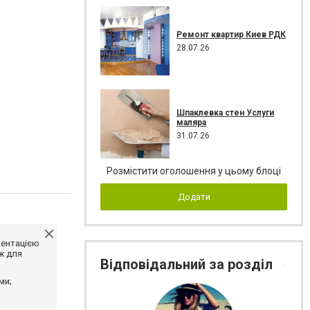
Ремонт квартир Киев РДК
28.07.26
Шпаклевка стен Услуги
маляра
31.07.26
Розмістити оголошення у цьому блоці
Додати
ментацією
ж для
Відповідальний за розділ
ми;