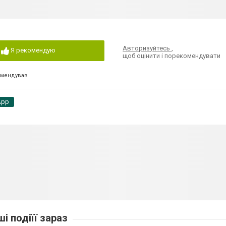
Авторизуйтесь
,
Я рекомендую
щоб оцінити і порекомендувати
омендував
App
ші подіїї зараз