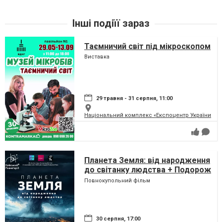
Інші подіїї зараз
Таємничий світ під мікроскопом
Виставка
29 травня - 31 серпня, 11:00
Національний комплекс «Експоцентр України» (
Планета Земля: від народження
до світанку людства + Подорож
сузір'ями (класична програма)
Повнокупольний фільм
30 серпня, 17:00