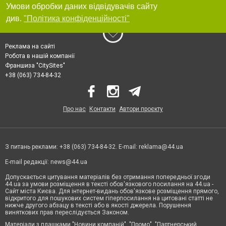
Умови обробки даних відвідувачів сайту
див.
"Політика конфіденційності"
Реклама на сайті
Робота в нашій компанії
Франшиза "CitySites"
+38 (063) 734-84-32
Про нас
Контакти
Автори проєкту
З питань реклами: +38 (063) 734-84-32. E-mail:
reklama@44.ua
E-mail редакції:
news@44.ua
Допускається цитування матеріалів без отримання попередньої згоди
44.ua за умови розміщення в тексті обов'язкового посилання на 44.ua -
Сайт міста Києва. Для інтернет-видань обов'язкове розміщення прямого,
відкритого для пошукових систем гіперпосилання на цитовані статті не
нижче другого абзацу в тексті або в якості джерела. Порушення
виняткових прав переслідується Законом.
Матеріали з плашками "Новини компаній", "Промо", "Партнерський