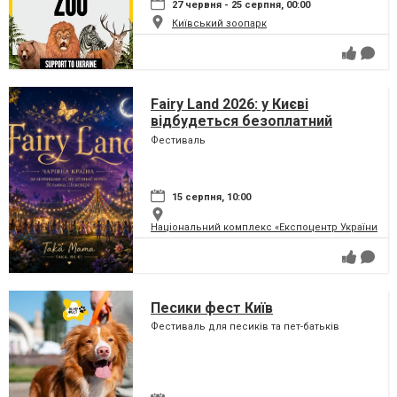
27 червня - 25 серпня, 00:00
Київський зоопарк
Fairy Land 2026: у Києві
відбудеться безоплатний
сімейний фестиваль, який
Фестиваль
перетворить парк на ВДНГ на
чарівну країну
15 серпня, 10:00
Національний комплекс «Експоцентр України» (
Песики фест Київ
Фестиваль для песиків та пет-батьків