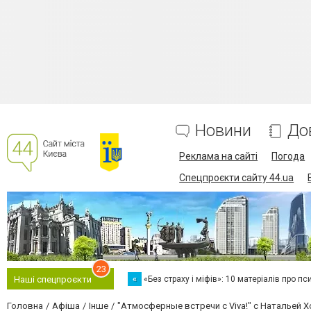
Новини
До
Реклама на сайті
Погода
Спецпроєкти сайту 44.ua
23
«
«Без страху і міфів»: 10 матеріалів про пс
Наші спецпроєкти
Головна
Афіша
Інше
"Атмосферные встречи c Viva!" c Натальей 