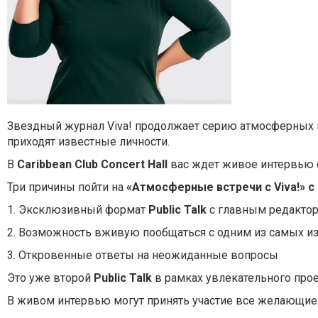
Звездный журнал Viva! продолжает серию атмосферных в
приходят известные личности.
В
Caribbean Club Concert Hall
вас ждет живое интервью с
Три причины пойти на
«Атмосферные встречи c Viva!» c
1. Эксклюзивный формат
Public Talk
с главным редакто
2. Возможность вживую пообщаться с одним из самых и
3. Откровенные ответы на неожиданные вопросы
Это уже второй
Public Talk
в рамках увлекательного прое
В живом интервью могут принять участие все желающие.