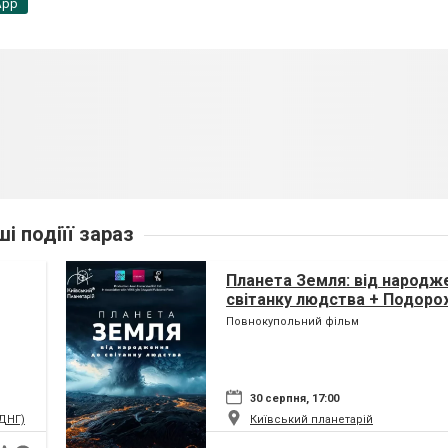
App
ші подіїї зараз
Планета Земля: від народж
світанку людства + Подоро
(класична програма)
Повнокупольний фільм
30 серпня, 17:00
ВДНГ)
Київський планетарій