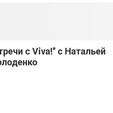
речи c Viva!" c Натальей
олоденко