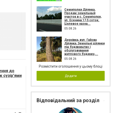
Семиполки Ділянка,
Продам земельный
участок в с. Семиполки,
ул. Есенина 17,5 соток.
Целевое назна...
05.08.26
Дернівка, вул. Гайова
Ділянка, Земельні ділянки
під будівництво і
обслуговування
житлового будинку,...
05.08.26
Розмістити оголошення у цьому блоці
ення до
ж сузір'ями
Додати
Відповідальний за розділ