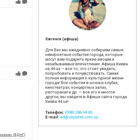
Євгенія (афіша)
Для Вас мы ежедневно собираем самые
невероятные события города, которые
могут вам подарить яркие эмоции и
незабываемые впечатления. Афиша Киева
на 44.ua — все то, что стоит увидеть,
попробовать и почувствовать. Самая
полная информация о культурной жизни
города! Все события в ночных клубах,
кинотеатрах, концертных залах,
ресторанах и др. — все это и многое
другое, вы найдете в Афише сайта города
Киева 44.ua!
Телефон:
(098) 286 94 85
E-mail:
ed@citysites.com.ua
країни» (ВДНГ)