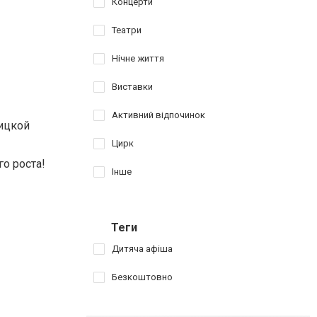
Концерти
Театри
Нічне життя
Виставки
Активний відпочинок
пицкой
Цирк
о роста!
Інше
Теги
Дитяча афіша
Безкоштовно