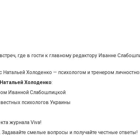
стреч, где в гости к главному редактору Иванне Слабош
 Натальей Холоденко — психологом и тренером личностног
 Натальей Холоденко
:
ром Иванной Слабошпицкой
звестных психологов Украины
кта журнала Viva!
 Задавайте смелые вопросы и получайте честные ответы!