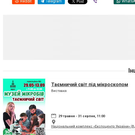
Reddit
Telegram
Viber
Whats
Ін
Таємничий світ під мікроскопом
Виставка
29 травня - 31 серпня, 11:00
Національний комплекс «Експоцентр України» (