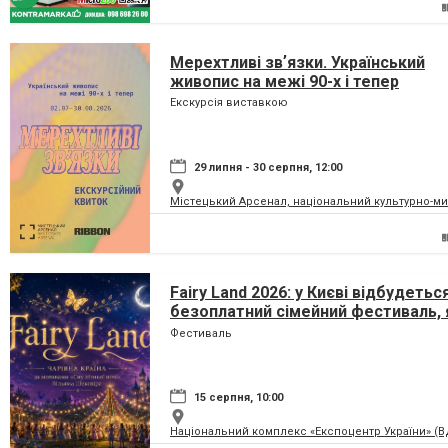
Мерехтливі звʼязки. Український
живопис на межі 90-х і тепер
Екскурсія виставкою
29 липня - 30 серпня, 12:00
Містецький Арсенал, національний культурно-м
Fairy Land 2026: у Києві відбудетьс
безоплатний сімейний фестиваль, 
перетворить парк на ВДНГ на чарів
Фестиваль
країну
15 серпня, 10:00
Національний комплекс «Експоцентр України» (