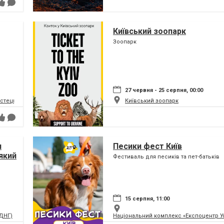
Київський зоопарк
Зоопарк
27 червня - 25 серпня, 00:00
истецький та музейний комплекс
Київський зоопарк
я
Песики фест Київ
який
Фестиваль для песиків та пет-батьків
ну
15 серпня, 11:00
ВДНГ)
Національний комплекс «Експоцентр У