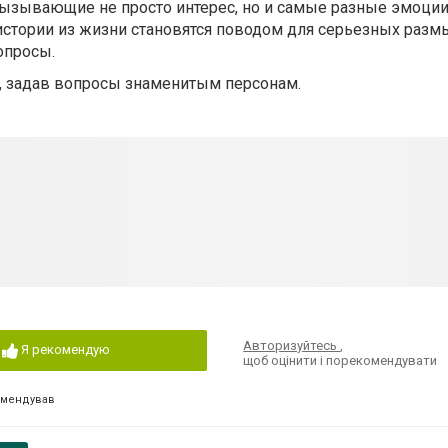
вызывающие не просто интерес, но и самые разные эмоции
 истории из жизни становятся поводом для серьезных разм
опросы.
, задав вопросы знаменитым персонам.
Авторизуйтесь
,
Я рекомендую
щоб оцінити і порекомендувати
омендував