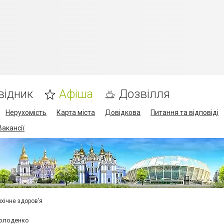
відник
Афіша
Дозвілля
Нерухомість
Карта міста
Довідкова
Питання та відповіді
Вакансії
ихічне здоров’я
Холоденко