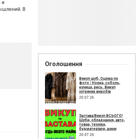
 и
ышлений. В
Оголошення
Викуп шуб, Оцінка по
фото | Норка, соболь,
куница, рись. Викуп
хутряних виробів
20.07.26
Застава/Викуп ВСЬОГО!
Шуби, обладнання, авто,
товар, техніка,
будматеріали, шини
20.07.26