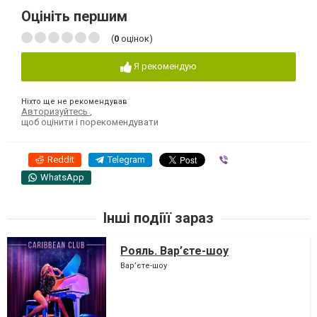
Оцініть першим
(
0
оцінок)
Я рекомендую
Ніхто ще не рекомендував
Авторизуйтесь
,
щоб оцінити і порекомендувати
Reddit
Telegram
Viber
WhatsApp
Інші подіїї зараз
Рояль. Вар’єте-шоу
Вар’єте-шоу