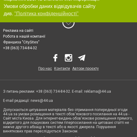
Умови обробки даних відвідувачів сайту
див.
"Політика конфіденційності"
Реклама на сайті
Робота в нашій компанії
Франшиза "CitySites"
+38 (063) 734-84-32
Про нас
Контакти
Автори проєкту
З питань реклами: +38 (063) 734-84-32. E-mail:
reklama@44.ua
E-mail редакції:
news@44.ua
Допускається цитування матеріалів без отримання попередньої згоди
44.ua за умови розміщення в тексті обов'язкового посилання на 44.ua -
Сайт міста Києва. Для інтернет-видань обов'язкове розміщення прямого,
відкритого для пошукових систем гіперпосилання на цитовані статті не
нижче другого абзацу в тексті або в якості джерела. Порушення
виняткових прав переслідується Законом.