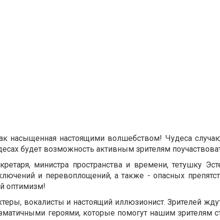
 как насыщенная настоящими волшебством! Чудеса случаю
чудесах будет возможность активным зрителям поучаствоват
кретаря, министра пространства и времени, тетушку Эст
ключений и перевоплощений, а также - опасных препятст
й оптимизм!
еры, вокалисты и настоящий иллюзионист. Зрителей ждут
изматичными героями, которые помогут нашим зрителям с