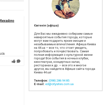
Михайло
Євгенія (афіша)
Для Вас мы ежедневно собираем самые
невероятные события города, которые
могут вам подарить яркие эмоции и
незабываемые впечатления. Афиша Киева
на 44.ua — все то, что стоит увидеть,
попробовать и почувствовать. Самая
ецтв
полная информация о культурной жизни
города! Все события в ночных клубах,
кинотеатрах, концертных залах,
ресторанах и др. — все это и многое
другое, вы найдете в Афише сайта города
Киева 44.ua!
Телефон:
(098) 286 94 85
E-mail:
ed@citysites.com.ua