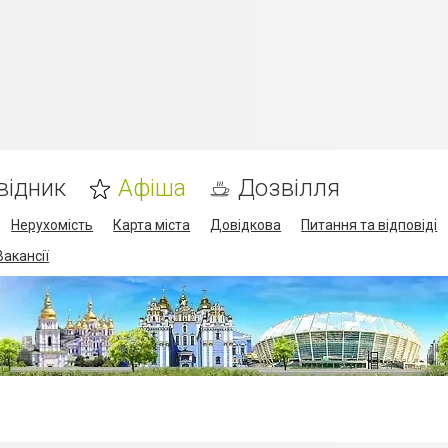
відник
Афіша
Дозвілля
Нерухомість
Карта міста
Довідкова
Питання та відповіді
Вакансії