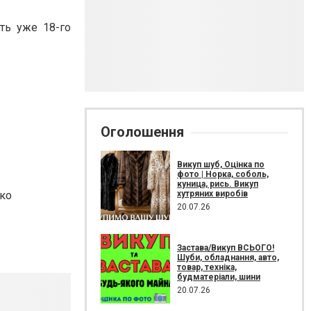
ть уже 18-го
Оголошення
Викуп шуб, Оцінка по
фото | Норка, соболь,
куница, рись. Викуп
хутряних виробів
нко
20.07.26
Застава/Викуп ВСЬОГО!
Шуби, обладнання, авто,
товар, техніка,
будматеріали, шини
20.07.26