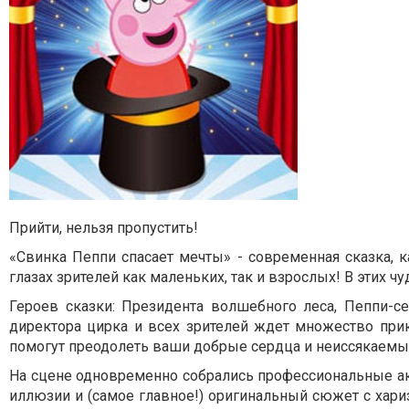
Прийти, нельзя пропустить!
«Свинка Пеппи спасает мечты» - современная сказка,
глазах зрителей как маленьких, так и взрослых! В этих 
Героев сказки: Президента волшебного леса, Пеппи-се
директора цирка и всех зрителей ждет множество при
помогут преодолеть ваши добрые сердца и неиссякаемы
На сцене одновременно собрались профессиональные акт
иллюзии и (самое главное!) оригинальный сюжет с хар