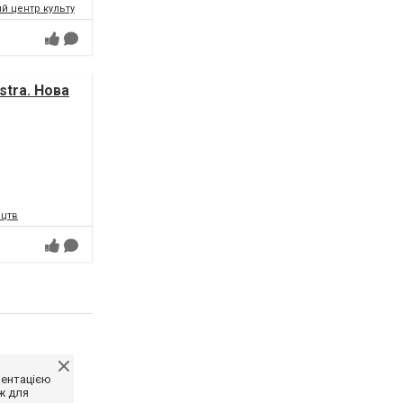
 центр культури і мистецтв Федерації профспілок України
tra. Нова
ецтв
ментацією
ж для