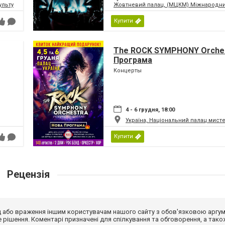
ьтури і мистецтв Федерації профспілок України
Жовтневий палац, (МЦКМ) Міжнародний
Купити
The ROCK SYMPHONY Orches
Програма
Концерты
4 - 6 грудня, 18:00
Україна, Національний палац мист
Купити
Рецензія
від або враження іншим користувачам нашого сайту з обов'язковою аргу
рішення. Коментарі призначені для спілкування та обговорення, а тако