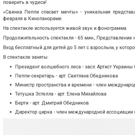
поверить в чудеса!
«Свинка Пеппи спасает мечты» - уникальная представ
февраля в Кинопанораме.
На спектакле используется живой звук и фонограмма
Продолжительность спектакля - 65 мин., Представление 
Вход бесплатный для детей до 5 лет с взрослым, у котор
В спектакле заняты:
Президент волшебного леса - засл. Артист Украины
Пеппи-секретарь - арт. Светлана Обедникова
Министр пространства и времени - член междунаро
Тетушка Эстелла - арт. Елена Михайлова
Берти - арт. Дмитрий Обедников
Директор цирка - член международной ассоциации 