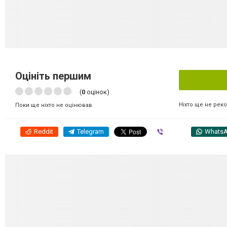
Оцініть першим
(
0
оцінок)
Ніхто ще не рек
Поки ще ніхто не оцінював
Reddit
Telegram
Viber
Whats