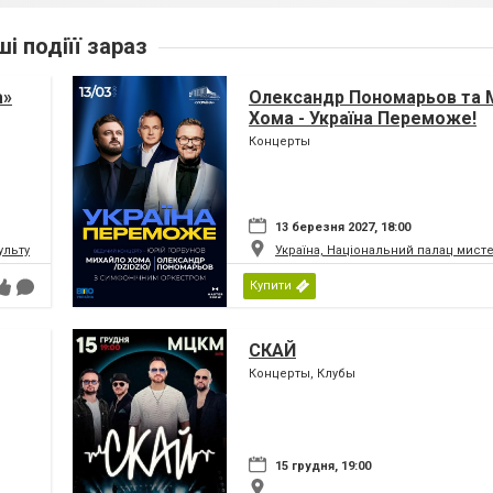
ші подіїї зараз
а»
Олександр Пономарьов та 
Хома - Україна Переможе!
Концерты
13 березня 2027, 18:00
ьтури і мистецтв Федерації профспілок України
Україна, Національний палац мист
Купити
СКАЙ
Концерты, Клубы
15 грудня, 19:00