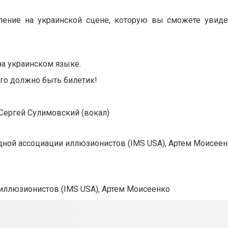
ление на украинской сцене, которую вы сможете увиде
на украинском языке.
ого должно быть билетик!
 Сергей Сулимовский (вокал)
дной ассоциации иллюзионистов (IMS USA), Артем Моисее
иллюзионистов (IMS USA), Артем Моисеенко