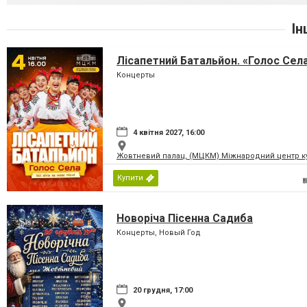
Ін
Лісапетний Батальйон. «Голос Сел
Концерты
4 квітня 2027, 16:00
Жовтневий палац, (МЦКМ) Міжнародний центр кул
Купити
Новоріча Пісенна Садиба
Концерты, Новый Год
20 грудня, 17:00