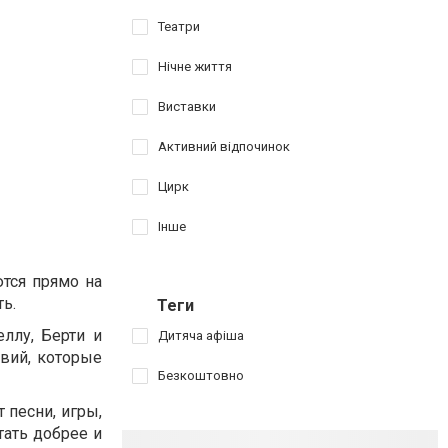
Театри
Нічне життя
Виставки
Активний відпочинок
Цирк
Інше
тся прямо на
ь.
Теги
еллу, Берти и
Дитяча афіша
вий, которые
Безкоштовно
 песни, игры,
тать добрее и