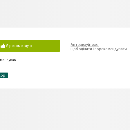
Авторизуйтесь
,
Я рекомендую
щоб оцінити і порекомендувати
омендував
App