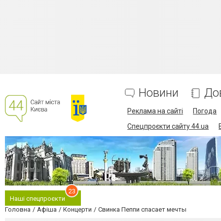
Новини
До
Реклама на сайті
Погода
Спецпроєкти сайту 44.ua
23
Наші спецпроєкти
Головна
Афіша
Концерти
Свинка Пеппи спасает мечты