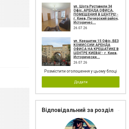
ул. Шота Руставели 34
Офіс, АРЕНДА ОФИСА,
ПОМЕЩЕНИЯ В ЦЕНТРЕ! -
г. Киев, Печерский район,
Историчес...
26.07.26
ул. Крещатик 15 Офіс, БЕЗ
КОМИССИИ АРЕНДА
ОФИСА НА КРЕЩАТИКЕ В
ЦЕНТРЕ КИЕВА! - г. Киев,
Исторически...
26.07.26
Розмістити оголошення у цьому блоці
Додати
Відповідальний за розділ