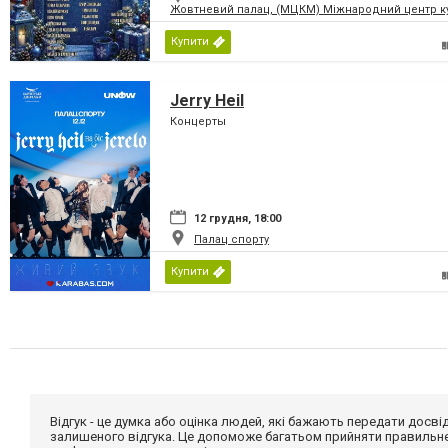
Жовтневий палац, (МЦКМ) Міжнародний центр кул
Купити
Jerry Heil
Концерты
12 грудня, 18:00
Палац спорту
Купити
Відгук - це думка або оцінка людей, які бажають передати дос
залишеного відгука. Це допоможе багатьом прийняти правильне 