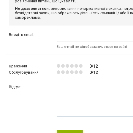
роз'яснення питань, що цікавлять.
Не дозволяється:
використання ненормативної лексики, погро
безпідставні заяви, що ображають діяльність компанії і / або її
самореклама.
Введіть email:
Ваш e-mail не відображатиметься на сайті
Враження
0/12
Обслуговування
0/12
Відгук: