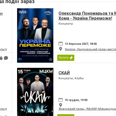
ші подіїї зараз
а»
Олександр Пономарьов та 
Хома - Україна Переможе!
Концерты
13 березня 2027, 18:00
ьтури і мистецтв Федерації профспілок України
Україна, Національний палац мист
Купити
СКАЙ
Концерты, Клубы
15 грудня, 19:00
ьтури і мистецтв Федерації профспілок України
Жовтневий палац, (МЦКМ) Міжнародний