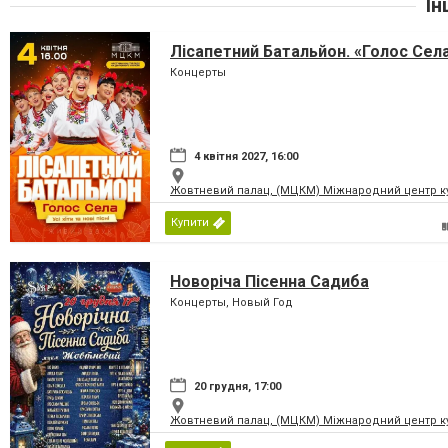
Ін
Лісапетний Батальйон. «Голос Сел
Концерты
4 квітня 2027, 16:00
Жовтневий палац, (МЦКМ) Міжнародний центр кул
Купити
Новоріча Пісенна Садиба
Концерты, Новый Год
20 грудня, 17:00
Жовтневий палац, (МЦКМ) Міжнародний центр кул