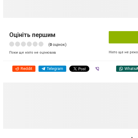
Оцініть першим
(
0
оцінок)
Ніхто ще не рек
Поки ще ніхто не оцінював
Reddit
Telegram
Viber
Whats