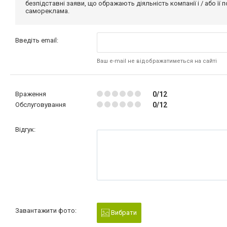
безпідставні заяви, що ображають діяльність компанії і / або її
самореклама.
Введіть email:
Ваш e-mail не відображатиметься на сайті
Враження
0/12
Обслуговування
0/12
Відгук:
Завантажити фото:
Вибрати