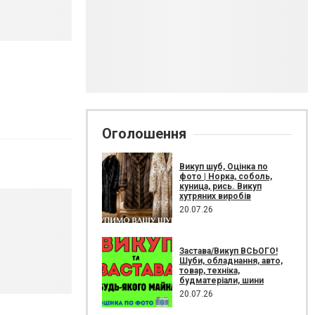
Оголошення
Викуп шуб, Оцінка по
фото | Норка, соболь,
куница, рись. Викуп
хутряних виробів
20.07.26
Застава/Викуп ВСЬОГО!
Шуби, обладнання, авто,
товар, техніка,
будматеріали, шини
20.07.26