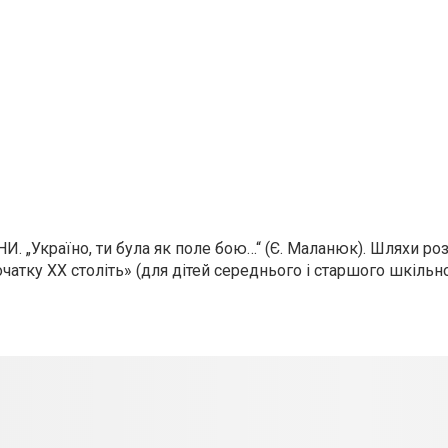
„Україно, ти була як поле бою…“ (Є. Маланюк). Шляхи ро
чатку ХХ століть» (для дітей середнього і старшого шкільно