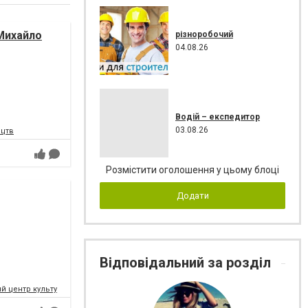
Михайло
різноробочий
04.08.26
Водій – експедитор
03.08.26
ецтв
Розмістити оголошення у цьому блоці
Додати
Відповідальний за розділ
 центр культури і мистецтв Федерації профспілок України