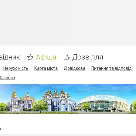
відник
Афіша
Дозвілля
Нерухомість
Карта міста
Довідкова
Питання та відповіді
Вакансії
)