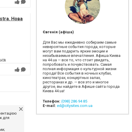
tra. Нова
Євгенія (афіша)
Для Вас мы ежедневно собираем самые
невероятные события города, которые
могут вам подарить яркие эмоции и
незабываемые впечатления. Афиша Киева
ецтв
на 44.ua — все то, что стоит увидеть,
попробовать и почувствовать. Самая
полная информация о культурной жизни
города! Все события в ночных клубах,
кинотеатрах, концертных залах,
ресторанах и др. — все это и многое
другое, вы найдете в Афише сайта города
Киева 44.ua!
Телефон:
(098) 286 94 85
E-mail:
ed@citysites.com.ua
ментацією
ж для
ми;