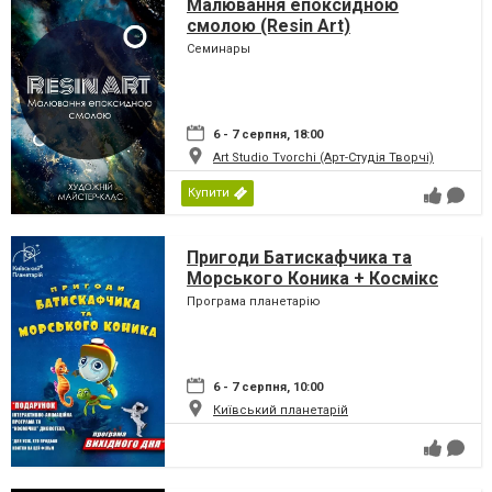
Малювання епоксидною
смолою (Resin Art)
Семинары
6 - 7 серпня, 18:00
Art Studio Tvorchi (Арт-Студія Творчі)
Купити
Пригоди Батискафчика та
Морського Коника + Космікс
Програма планетарію
6 - 7 серпня, 10:00
Київський планетарій