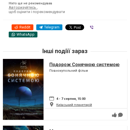
Ніхто ще не рекомендував
Авторизуйтесь
,
щоб оцінити і порекомендувати
Reddit
Telegram
Viber
WhatsApp
Інші подіїї зараз
Подорож Сонячною системою
Повнокупольний фільм
4 - 7 серпня, 15:00
Київський планетарій