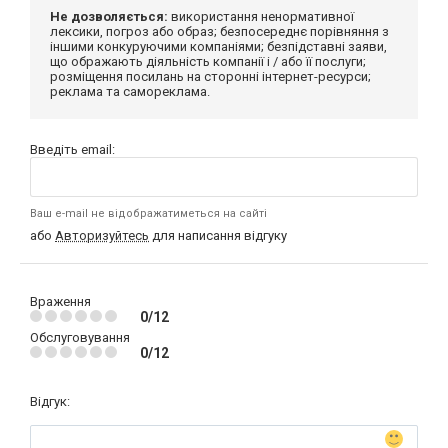
Не дозволяється:
використання ненормативної
лексики, погроз або образ; безпосереднє порівняння з
іншими конкуруючими компаніями; безпідставні заяви,
що ображають діяльність компанії і / або її послуги;
розміщення посилань на сторонні інтернет-ресурси;
реклама та самореклама.
Введіть email:
Ваш e-mail не відображатиметься на сайті
або
Авторизуйтесь
для написання відгуку
Враження
0/12
Обслуговування
0/12
Відгук: