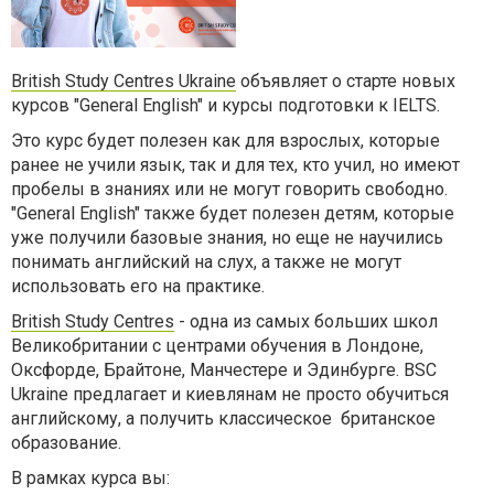
British Study Centres Ukraine
объявляет о старте новых
курсов "
General English
" и курсы подготовки к
IELTS.
Это курс будет полезен как д
ля взрослых, которые
ранее не учили язык, так и для тех, кто учил, но имеют
пробелы в знаниях или не могут говорить свободно.
"
General English
" также будет полезен детям, которые
уже получили базовые знания, но еще не научились
понимать английский на слух, а также не могут
использовать его на практике.
British Study Centres
- одна из самых больших школ
Великобритании с центрами обучения в Лондоне,
Оксфорде, Брайтоне, Манчестере и Эдинбурге. BSC
Ukraine предлагает и киевлянам не просто обучиться
английскому, а получить классическое британское
образование.
В рамках курса вы: