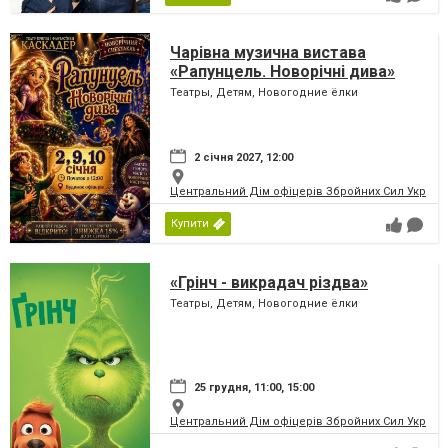
Чарівна музична вистава
«Рапунцель. Новорічні дива»
Театры, Детям, Новогодние ёлки
2 січня 2027, 12:00
Центральний Дім офіцерів Збройних Сил України
Купити
«Грінч - викрадач різдва»
Театры, Детям, Новогодние ёлки
25 грудня, 11:00, 15:00
Центральний Дім офіцерів Збройних Сил України