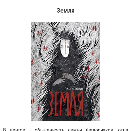
Земля
В центре - обыденность семьи Федорчуков: отца