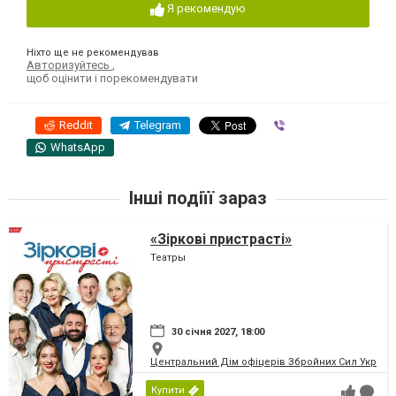
Я рекомендую
Ніхто ще не рекомендував
Авторизуйтесь
,
щоб оцінити і порекомендувати
Reddit
Telegram
Viber
WhatsApp
Інші подіїї зараз
«Зіркові пристрасті»
Театры
30 січня 2027, 18:00
Центральний Дім офіцерів Збройних Сил України
Купити