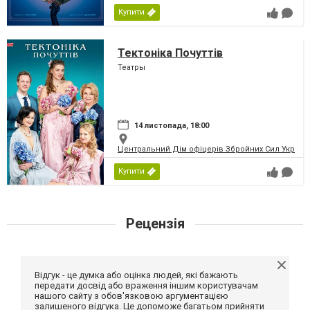
Купити
Тектоніка Почуттів
Театры
14 листопада, 18:00
Центральний Дім офіцерів Збройних Сил України
Купити
Рецензія
Відгук - це думка або оцінка людей, які бажають
передати досвід або враження іншим користувачам
нашого сайту з обов'язковою аргументацією
залишеного відгука. Це допоможе багатьом прийняти