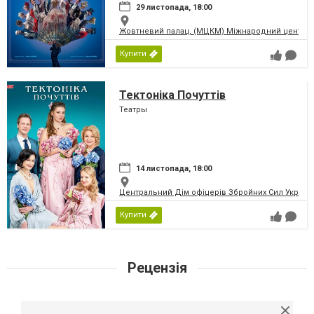
29 листопада, 18:00
Жовтневий палац, (МЦКМ) Міжнародний центр кул
Купити
Тектоніка Почуттів
Театры
14 листопада, 18:00
Центральний Дім офіцерів Збройних Сил України
Купити
Рецензія