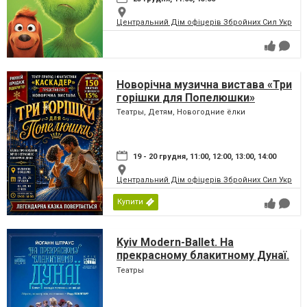
Центральний Дім офіцерів Збройних Сил України
Новорічна музична вистава «Три
горішки для Попелюшки»
Театры, Детям, Новогодние ёлки
19 - 20 грудня, 11:00, 12:00, 13:00, 14:00
Центральний Дім офіцерів Збройних Сил України
Купити
Kyiv Modern-Ballet. На
прекрасному блакитному Дунаї.
Раду Поклітару
Театры