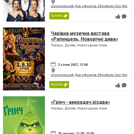
Центральний Дім офіцерів Збройних Сил України
Купити
Чарівна музична вистава
«Рапунцель. Новорічні дива»
Театры, Детям, Новогодние ёлки
2 січня 2027, 12:00
Центральний Дім офіцерів Збройних Сил України
Купити
«Грінч - викрадач різдва»
Театры, Детям, Новогодние ёлки
25 грудня, 11:00, 15:00