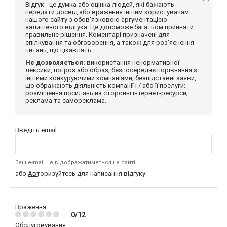
Відгук - це думка або оцінка людей, які бажають
передати досвід або враження іншим користувачам
нашого сайту з обов'язковою аргументацією
залишеного відгука. Це допоможе багатьом прийняти
правильне рішення. Коментарі призначені для
спілкування та обговорення, а також для роз'яснення
питань, що цікавлять.
Не дозволяється:
використання ненормативної
лексики, погроз або образ; безпосереднє порівняння з
іншими конкуруючими компаніями; безпідставні заяви,
що ображають діяльність компанії і / або її послуги;
розміщення посилань на сторонні інтернет-ресурси;
реклама та самореклама.
Введіть email:
Ваш e-mail не відображатиметься на сайті
або
Авторизуйтесь
для написання відгуку
Враження
0/12
Обслуговування