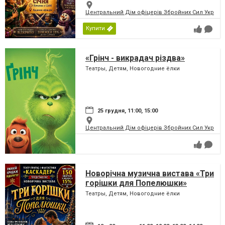
Центральний Дім офіцерів Збройних Сил України
Купити
«Грінч - викрадач різдва»
Театры, Детям, Новогодние ёлки
25 грудня, 11:00, 15:00
Центральний Дім офіцерів Збройних Сил України
Новорічна музична вистава «Три
горішки для Попелюшки»
Театры, Детям, Новогодние ёлки