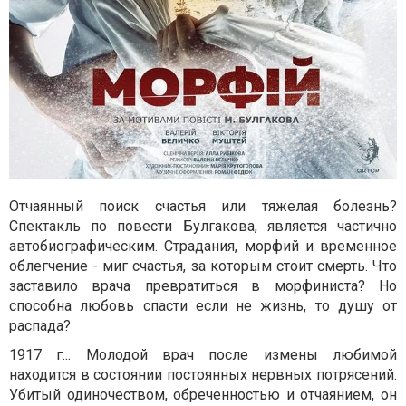
Отчаянный поиск счастья или тяжелая болезнь?
Спектакль по повести Булгакова, является частично
автобиографическим. Страдания, морфий и временное
облегчение - миг счастья, за которым стоит смерть. Что
заставило врача превратиться в морфиниста? Но
способна любовь спасти если не жизнь, то душу от
распада?
1917 г... Молодой врач после измены любимой
находится в состоянии постоянных нервных потрясений.
Убитый одиночеством, обреченностью и отчаянием, он