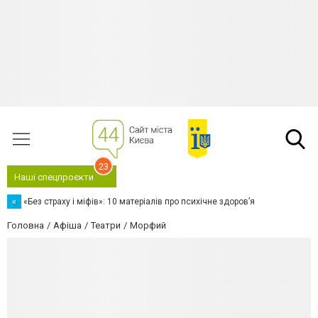
23
Наші спецпроєкти
«
«Без страху і міфів»: 10 матеріалів про психічне здоров’я
Головна
Афіша
Театри
Морфий