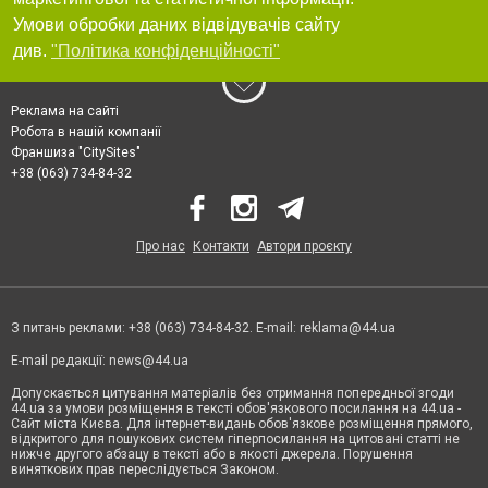
Умови обробки даних відвідувачів сайту
див.
"Політика конфіденційності"
Реклама на сайті
Робота в нашій компанії
Франшиза "CitySites"
+38 (063) 734-84-32
Про нас
Контакти
Автори проєкту
З питань реклами: +38 (063) 734-84-32. E-mail:
reklama@44.ua
E-mail редакції:
news@44.ua
Допускається цитування матеріалів без отримання попередньої згоди
44.ua за умови розміщення в тексті обов'язкового посилання на 44.ua -
Сайт міста Києва. Для інтернет-видань обов'язкове розміщення прямого,
відкритого для пошукових систем гіперпосилання на цитовані статті не
нижче другого абзацу в тексті або в якості джерела. Порушення
виняткових прав переслідується Законом.