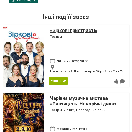
Інші подіїї зараз
«Зіркові пристрасті»
Театры
30 січня 2027, 18:00
Центральний Дім офіцерів Збройних Сил України
Купити
Чарівна музична вистава
«Рапунцель. Новорічні дива»
Театры, Детям, Новогодние ёлки
2 січня 2027, 12:00