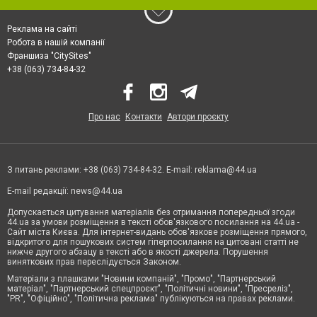
Реклама на сайті
Робота в нашій компанії
Франшиза "CitySites"
+38 (063) 734-84-32
Про нас
Контакти
Автори проєкту
З питань реклами: +38 (063) 734-84-32. E-mail:
reklama@44.ua
E-mail редакції:
news@44.ua
Допускається цитування матеріалів без отримання попередньої згоди
44.ua за умови розміщення в тексті обов'язкового посилання на 44.ua -
Сайт міста Києва. Для інтернет-видань обов'язкове розміщення прямого,
відкритого для пошукових систем гіперпосилання на цитовані статті не
нижче другого абзацу в тексті або в якості джерела. Порушення
виняткових прав переслідується Законом.
Матеріали з плашками "Новини компаній", "Промо", "Партнерський
матеріал", "Партнерський спецпроєкт", "Політичні новини", "Пресреліз",
"PR", "Офіційно", "Політична реклама" публікуються на правах реклами.