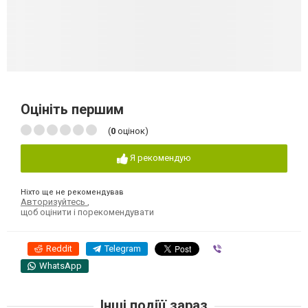
Оцініть першим
(
0
оцінок)
Я рекомендую
Ніхто ще не рекомендував
Авторизуйтесь
,
щоб оцінити і порекомендувати
Reddit
Telegram
Viber
WhatsApp
Інші подіїї зараз