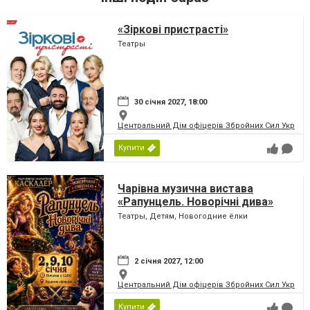
«Зіркові пристрасті»
Театры
30 січня 2027, 18:00
Центральний Дім офіцерів Збройних Сил України
Купити
Чарівна музична вистава
«Рапунцель. Новорічні дива»
Театры, Детям, Новогодние ёлки
2 січня 2027, 12:00
Центральний Дім офіцерів Збройних Сил України
Купити