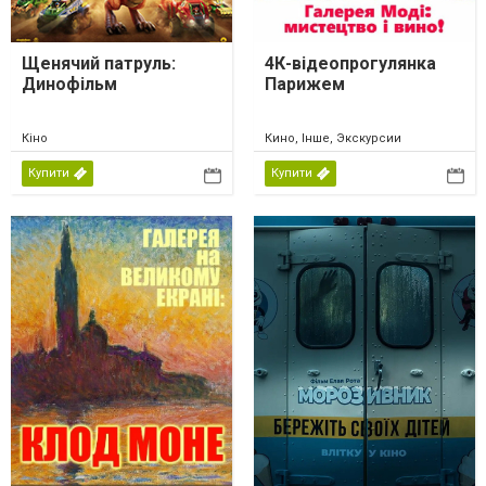
Щенячий патруль:
4К-відеопрогулянка
Динофільм
Парижем
Кіно
Кино, Інше, Экскурсии
Купити
Купити