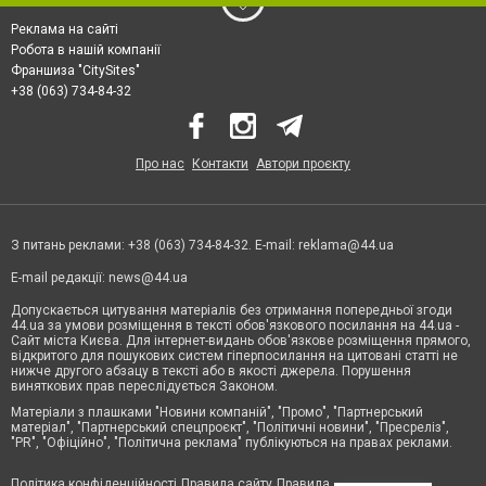
Реклама на сайті
Робота в нашій компанії
Франшиза "CitySites"
+38 (063) 734-84-32
Про нас
Контакти
Автори проєкту
З питань реклами: +38 (063) 734-84-32. E-mail:
reklama@44.ua
E-mail редакції:
news@44.ua
Допускається цитування матеріалів без отримання попередньої згоди
44.ua за умови розміщення в тексті обов'язкового посилання на 44.ua -
Сайт міста Києва. Для інтернет-видань обов'язкове розміщення прямого,
відкритого для пошукових систем гіперпосилання на цитовані статті не
нижче другого абзацу в тексті або в якості джерела. Порушення
виняткових прав переслідується Законом.
Матеріали з плашками "Новини компаній", "Промо", "Партнерський
матеріал", "Партнерський спецпроєкт", "Політичні новини", "Пресреліз",
"PR", "Офіційно", "Політична реклама" публікуються на правах реклами.
Політика конфіденційності
Правила сайту
Правила