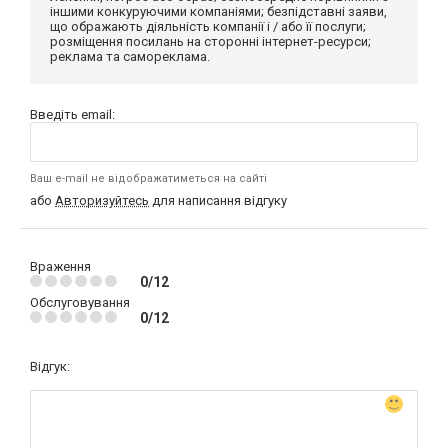
іншими конкуруючими компаніями; безпідставні заяви,
що ображають діяльність компанії і / або її послуги;
розміщення посилань на сторонні інтернет-ресурси;
реклама та самореклама.
Введіть email:
Ваш e-mail не відображатиметься на сайті
або
Авторизуйтесь
для написання відгуку
Враження
0/12
Обслуговування
0/12
Відгук: