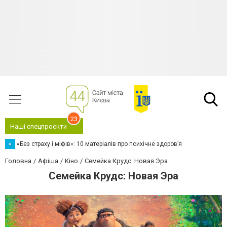
23
Наші спецпроєкти
«
«Без страху і міфів»: 10 матеріалів про психічне здоров’я
Головна
Афіша
Кіно
Семейка Крудс: Новая Эра
Семейка Крудс: Новая Эра