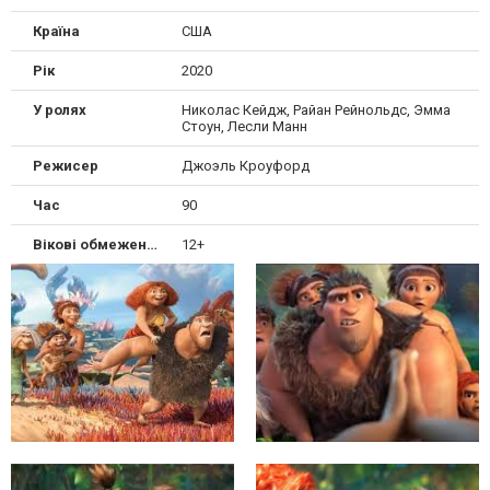
Країна
США
Рік
2020
У ролях
Николас Кейдж, Райан Рейнольдс, Эмма
Стоун, Лесли Манн
Режисер
Джоэль Кроуфорд
Час
90
Вікові обмеження
12+