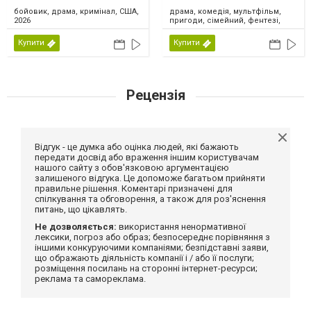
драма, комедія, мультфільм,
бойовик, драма, кримінал, США,
пригоди, сімейний, фентезі,
2026
США, 2026
Купити
Купити
Рецензія
Відгук - це думка або оцінка людей, які бажають
передати досвід або враження іншим користувачам
нашого сайту з обов'язковою аргументацією
залишеного відгука. Це допоможе багатьом прийняти
правильне рішення. Коментарі призначені для
спілкування та обговорення, а також для роз'яснення
питань, що цікавлять.
Не дозволяється:
використання ненормативної
лексики, погроз або образ; безпосереднє порівняння з
іншими конкуруючими компаніями; безпідставні заяви,
що ображають діяльність компанії і / або її послуги;
розміщення посилань на сторонні інтернет-ресурси;
реклама та самореклама.