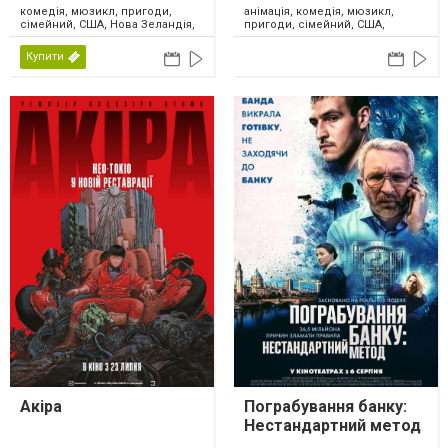
комедія, мюзикл, пригоди,
анімація, комедія, мюзикл,
сімейний, США, Нова Зеландія,
пригоди, сімейний, США,
2026
Канада, 2024
Купити
Акіра
Пограбування банку:
Нестандартний метод