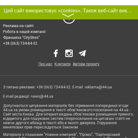
Цей сайт використовує «cookies». Також веб-сайт використовує інтернет-сервіс для збору технічних даних стосовно відвідувачів з метою отримання маркетингової та статистичної інформації. Умови обробки даних відвідувачів сайту див.
〉
Реклама на сайті
Робота в нашій компанії
Франшиза "CitySites"
+38 (063) 734-84-32
Про нас
Контакти
Автори проєкту
З питань реклами: +38 (063) 734-84-32. E-mail:
reklama@44.ua
E-mail редакції:
news@44.ua
Допускається цитування матеріалів без отримання попередньої згоди
44.ua за умови розміщення в тексті обов'язкового посилання на 44.ua -
Сайт міста Києва. Для інтернет-видань обов'язкове розміщення прямого,
відкритого для пошукових систем гіперпосилання на цитовані статті не
нижче другого абзацу в тексті або в якості джерела. Порушення
виняткових прав переслідується Законом.
Матеріали з плашками "Новини компаній", "Промо", "Партнерський