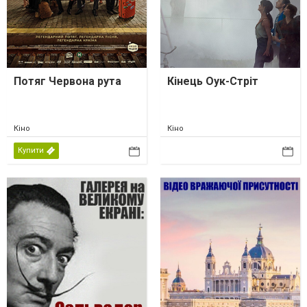
Потяг Червона рута
Кінець Оук-Стріт
Кіно
Кіно
Купити