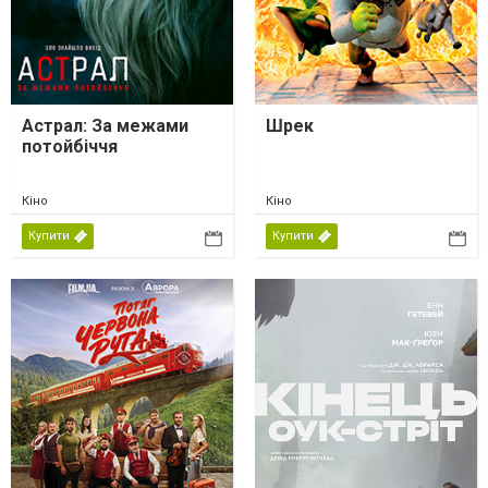
Астрал: За межами
Шрек
потойбіччя
Кіно
Кіно
Купити
Купити