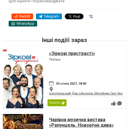
щоб оцінити і порекомендувати
Reddit
Telegram
Viber
WhatsApp
Інші подіїї зараз
«Зіркові пристрасті»
Театры
30 січня 2027, 18:00
Центральний Дім офіцерів Збройних Сил України
Купити
Чарівна музична вистава
«Рапунцель. Новорічні дива»