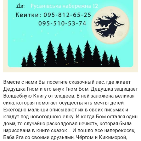
Вместе с нами Вы посетите сказочный лес, где живет
Дедушка Гном и его внук Гном Бом. Дедушка защищает
Волшебную Книгу от злодеев. В ней заложена великая
сила, которая помогает осуществлять мечты детей.
Ежегодно малыши описывают их в своих письмах и
кладут под новогоднюю елку. И когда Бом остался один
дома, то случайно расколдовал нечисть, которая была
нарисована в книге сказок ... И пошло все наперекосяк,
Баба Яга со своими друзьями, Чёртом и Кикиморой,