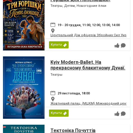
Театры, Детям, Новогодние ёлки
19 - 20 грудня, 11:00, 12:00, 13:00, 14:00
Центральний Дім офіцерів Збройних Сил України
Купити
Kyiv Modern-Ballet. На
прекрасному блакитному Дунаї.
Раду Поклітару
Театры
29 листопада, 18:00
Жовтневий палац, (МЦКМ) Міжнародний центр кул
Купити
Тектоніка Почуттів