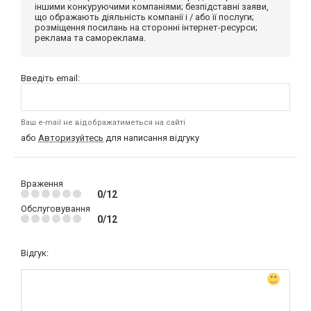
іншими конкуруючими компаніями; безпідставні заяви,
що ображають діяльність компанії і / або її послуги;
розміщення посилань на сторонні інтернет-ресурси;
реклама та самореклама.
Введіть email:
Ваш e-mail не відображатиметься на сайті
або
Авторизуйтесь
для написання відгуку
Враження
0/12
Обслуговування
0/12
Відгук: