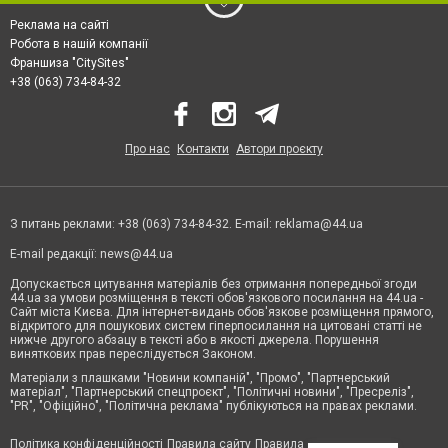
Реклама на сайті
Робота в нашій компанії
Франшиза "CitySites"
+38 (063) 734-84-32
Про нас
Контакти
Автори проєкту
З питань реклами: +38 (063) 734-84-32. E-mail:
reklama@44.ua
E-mail редакції:
news@44.ua
Допускається цитування матеріалів без отримання попередньої згоди
44.ua за умови розміщення в тексті обов'язкового посилання на 44.ua -
Сайт міста Києва. Для інтернет-видань обов'язкове розміщення прямого,
відкритого для пошукових систем гіперпосилання на цитовані статті не
нижче другого абзацу в тексті або в якості джерела. Порушення
виняткових прав переслідується Законом.
Матеріали з плашками "Новини компаній", "Промо", "Партнерський
матеріал", "Партнерський спецпроєкт", "Політичні новини", "Пресреліз",
"PR", "Офіційно", "Політична реклама" публікуються на правах реклами.
Політика конфіденційності
Правила сайту
Правила