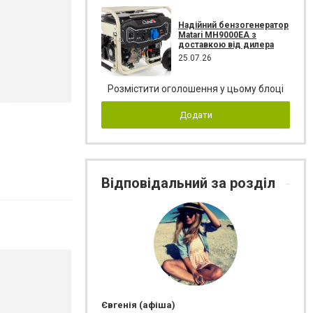
Надійний бензогенератор
Matari MH9000EA з
доставкою від дилера
25.07.26
Розмістити оголошення у цьому блоці
Додати
Відповідальний за розділ
Євгенія (афіша)