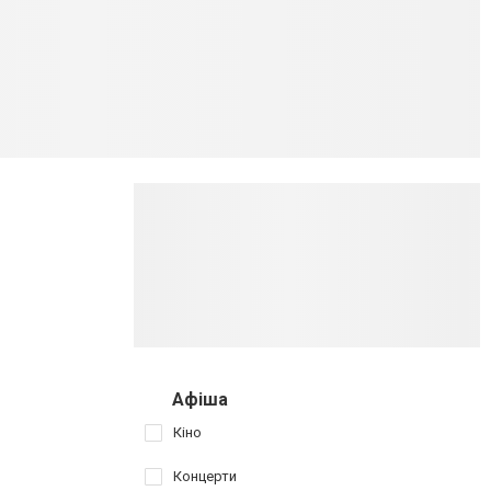
Афіша
Кіно
Концерти