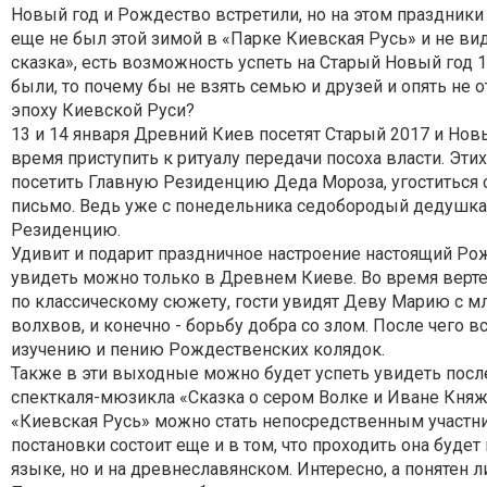
Новый год и Рождество встретили, но на этом праздники н
еще не был этой зимой в «Парке Киевская Русь» и не в
сказка», есть возможность успеть на Старый Новый год 13
были, то почему бы не взять семью и друзей и опять не
эпоху Киевской Руси?
13 и 14 января Древний Киев посетят Старый 2017 и Нов
время приступить к ритуалу передачи посоха власти. Эт
посетить Главную Резиденцию Деда Мороза, угоститься 
письмо. Ведь уже с понедельника седобородый дедушк
Резиденцию.
Удивит и подарит праздничное настроение настоящий Ро
увидеть можно только в Древнем Киеве. Во время верте
по классическому сюжету, гости увидят Деву Марию с мл
волхвов, и конечно - борьбу добра со злом. После чего в
изучению и пению Рождественских колядок.
Также в эти выходные можно будет успеть увидеть посл
спекткаля-мюзикла «Сказка о сером Волке и Иване Княж
«Киевская Русь» можно стать непосредственным участни
постановки состоит еще и в том, что проходить она буде
языке, но и на древнеславянском. Интересно, а понятен