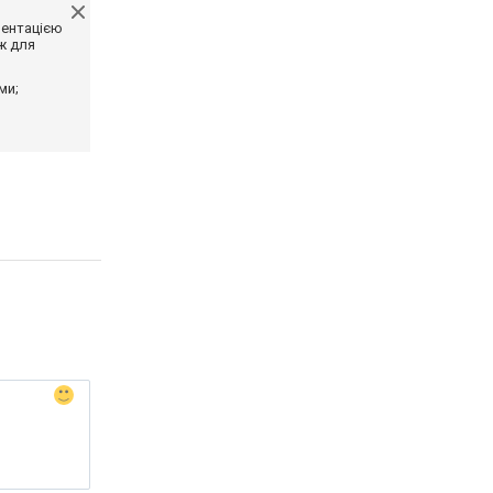
ментацією
ж для
ми;