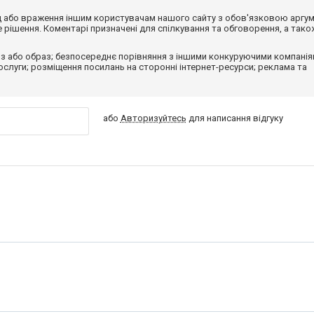
від або враження іншим користувачам нашого сайту з обов'язковою аргу
рішення. Коментарі призначені для спілкування та обговорення, а тако
з або образ; безпосереднє порівняння з іншими конкуруючими компанія
 послуги; розміщення посилань на сторонні інтернет-ресурси; реклама та
або
Авторизуйтесь
для написання відгуку