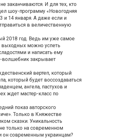
е заканчиваются. И для тех, кто
идел шоу-программу «Новогодняя
 и 14 января. А даже если и
 отправиться в величественную
ый 2018 год. Ведь им уже самое
их выходных можно успеть
сладостями и написать ему
а-волшебник закрывает
ждественский вертеп, который
па, который будет воссоздаваться
аденцем, ангела, пастухов и
сех ждет мастер-класс по
едний показ авторского
иче». Только в Княжестве
ком сказки. Уникальность
т не только на современном
 ли он современным украинцам?