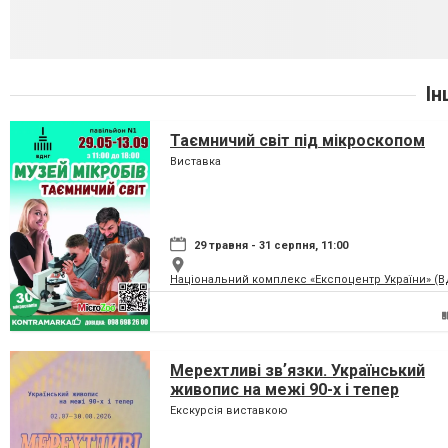
Ін
Таємничий світ під мікроскопом
Виставка
29 травня - 31 серпня, 11:00
Національний комплекс «Експоцентр України» (
Мерехтливі звʼязки. Український
живопис на межі 90-х і тепер
Екскурсія виставкою