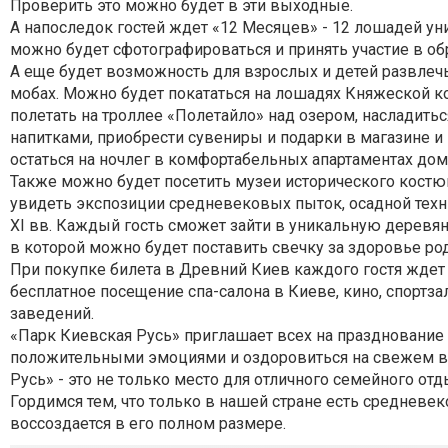
Проверить это можно будет в эти выходные.
А напоследок гостей ждет «12 Месяцев» - 12 лошадей ун
можно будет сфотографироваться и принять участие в о
А еще будет возможность для взрослых и детей развлеч
мобах. Можно будет покататься на лошадях Княжеской ко
полетать на троллее «Полетайло» над озером, насладит
напитками, приобрести сувениры и подарки в магазине и
остаться на ночлег в комфортабельных апартаментах дом
Также можно будет посетить музеи исторического костю
увидеть экспозиции средневековых пыток, осадной техни
XI вв. Каждый гость сможет зайти в уникальную деревя
в которой можно будет поставить свечку за здоровье ро
При покупке билета в Древний Киев каждого гостя ждет
бесплатное посещение спа-салона в Киеве, кино, спортза
заведений.
«Парк Киевская Русь» приглашает всех на празднование 
положительными эмоциями и оздоровиться на свежем во
Русь» - это не только место для отличного семейного отд
Гордимся тем, что только в нашей стране есть средневек
воссоздается в его полном размере.