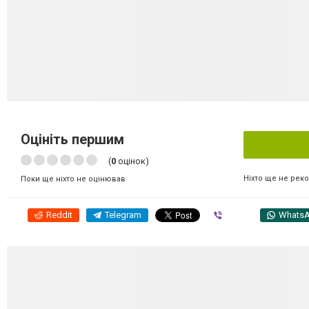
Оцініть першим
(
0
оцінок)
Ніхто ще не рек
Поки ще ніхто не оцінював
Reddit
Telegram
Viber
Whats