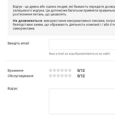
Відгук - це думка або оцінка людей, які бажають передати дос
залишеного відгука. Це допоможе багатьом прийняти правильне 
роз'яснення питань, що цікавлять.
Не дозволяється:
використання ненормативної лексики, погро
безпідставні заяви, що ображають діяльність компанії і / або її
самореклама.
Введіть email:
Ваш e-mail не відображатиметься на сайті
Враження
0/12
Обслуговування
0/12
Відгук: