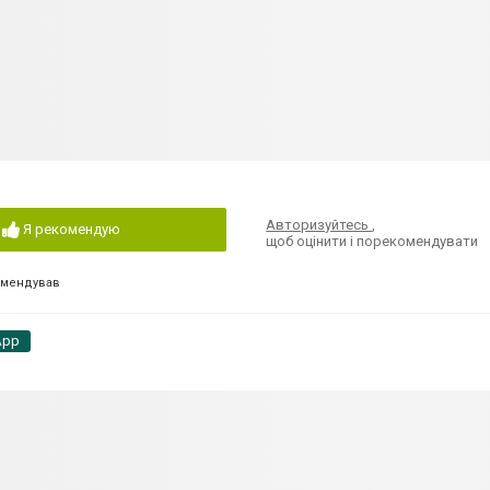
Авторизуйтесь
,
Я рекомендую
щоб оцінити і порекомендувати
омендував
App