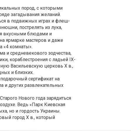
икальных пород, с которыми
бряде загадывания желаний.
ься в подвижных играх и флеш-
нюшни, пострелять из лука,
ься вкусными блюдами и
 на ярмарке мастеров и даже
а «4 комнаты».
ма и средневекового зодчества,
ки, кораблестроения с ладьей IX-
нную Васильевскую церковь Х в.,
дных и близких.
 подарочный сертификат на
ла и других развлекательных
Старого Нового года зарядиться
здухе. Ведь «Парк Киевская
ыха, но и гордость Украины.
овый город Х в., который