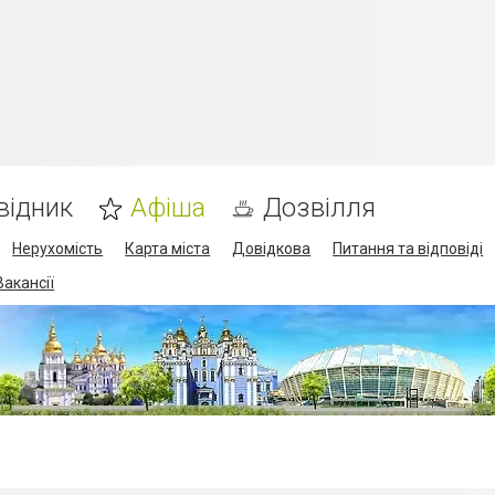
відник
Афіша
Дозвілля
Нерухомість
Карта міста
Довідкова
Питання та відповіді
Вакансії