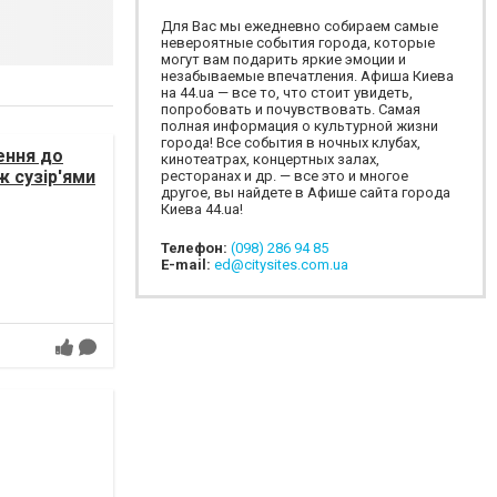
Для Вас мы ежедневно собираем самые
невероятные события города, которые
могут вам подарить яркие эмоции и
незабываемые впечатления. Афиша Киева
на 44.ua — все то, что стоит увидеть,
попробовать и почувствовать. Самая
полная информация о культурной жизни
города! Все события в ночных клубах,
ення до
кинотеатрах, концертных залах,
ж сузір'ями
ресторанах и др. — все это и многое
другое, вы найдете в Афише сайта города
Киева 44.ua!
Телефон:
(098) 286 94 85
E-mail:
ed@citysites.com.ua