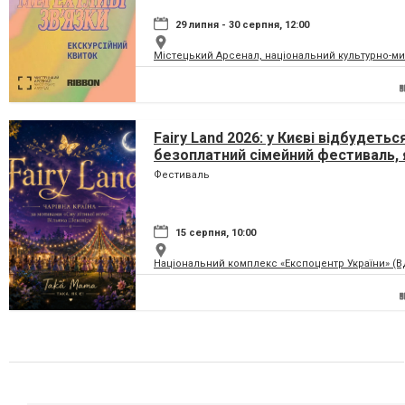
29 липня - 30 серпня, 12:00
Містецький Арсенал, національний культурно-м
Fairy Land 2026: у Києві відбудетьс
безоплатний сімейний фестиваль, 
перетворить парк на ВДНГ на чарів
Фестиваль
країну
15 серпня, 10:00
Національний комплекс «Експоцентр України» (