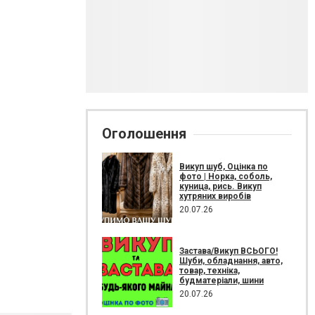
Оголошення
Викуп шуб, Оцінка по
фото | Норка, соболь,
куница, рись. Викуп
хутряних виробів
20.07.26
Застава/Викуп ВСЬОГО!
Шуби, обладнання, авто,
товар, техніка,
будматеріали, шини
20.07.26