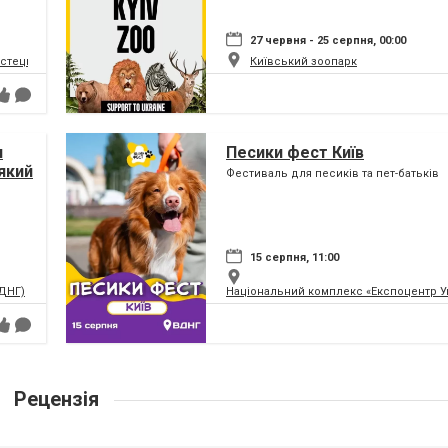
27 червня - 25 серпня, 00:00
истецький та музейний комплекс
Київський зоопарк
я
Песики фест Київ
який
Фестиваль для песиків та пет-батьків
ну
15 серпня, 11:00
ВДНГ)
Національний комплекс «Експоцентр У
Рецензія