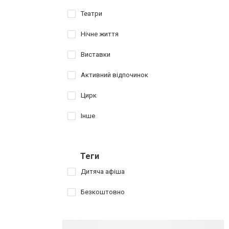
Театри
Нічне життя
Виставки
Активний відпочинок
Цирк
Інше
Теги
Дитяча афіша
Безкоштовно