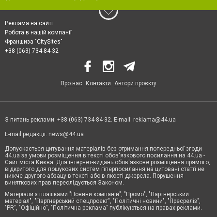
Реклама на сайті
Робота в нашій компанії
Франшиза "CitySites"
+38 (063) 734-84-32
Про нас
Контакти
Автори проєкту
З питань реклами: +38 (063) 734-84-32. E-mail:
reklama@44.ua
E-mail редакції:
news@44.ua
Допускається цитування матеріалів без отримання попередньої згоди
44.ua за умови розміщення в тексті обов'язкового посилання на 44.ua -
Сайт міста Києва. Для інтернет-видань обов'язкове розміщення прямого,
відкритого для пошукових систем гіперпосилання на цитовані статті не
нижче другого абзацу в тексті або в якості джерела. Порушення
виняткових прав переслідується Законом.
Матеріали з плашками "Новини компаній", "Промо", "Партнерський
матеріал", "Партнерський спецпроєкт", "Політичні новини", "Пресреліз",
"PR", "Офіційно", "Політична реклама" публікуються на правах реклами.