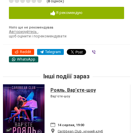
(
0
оцінок)
Я рекомендую
Ніхто ще не рекомендував
Авторизуйтесь
,
щоб оцінити і порекомендувати
Reddit
Telegram
Viber
WhatsApp
Інші подіїї зараз
Рояль. Вар’єте-шоу
Вар’єте-шоу
14 серпня, 19:00
Caribbean Club, нічний клуб