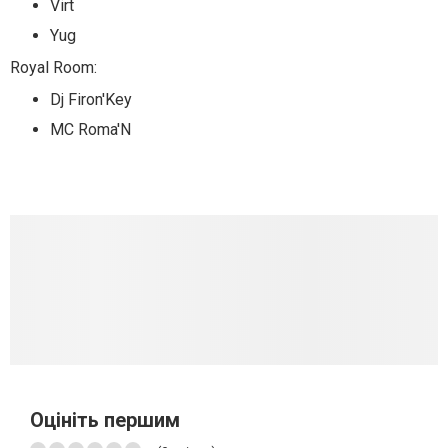
Virt
Yug
Royal Room:
Dj Firon'Key
MC Roma'N
Оцініть першим