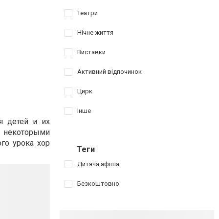
Театри
Нічне життя
Виставки
Активний відпочинок
Цирк
Інше
я детей и их
с некоторыми
го урока хор
Теги
Дитяча афіша
Безкоштовно