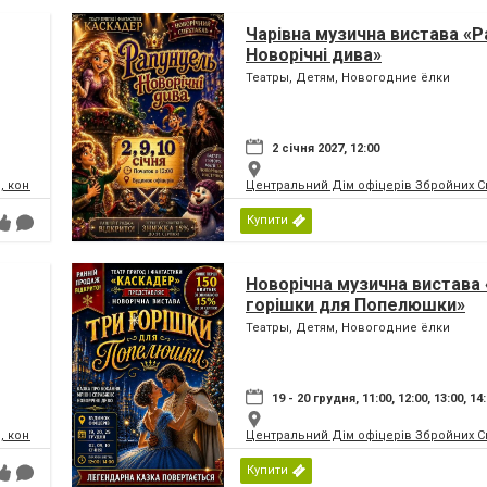
Чарівна музична вистава «Р
Новорічні дива»
Театры, Детям, Новогодние ёлки
2 січня 2027, 12:00
, концертний зал
Центральний Дім офіцерів Збройних Си
Купити
Новорічна музична вистава 
горішки для Попелюшки»
Театры, Детям, Новогодние ёлки
19 - 20 грудня, 11:00, 12:00, 13:00, 14
, концертний зал
Центральний Дім офіцерів Збройних Си
Купити