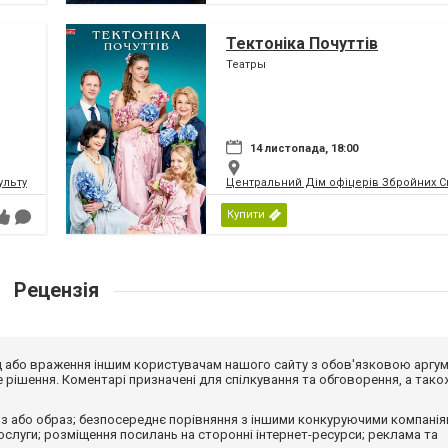
Тектоніка Почуттів
Театры
14 листопада, 18:00
ьтури і мистецтв Федерації профспілок України
Центральний Дім офіцерів Збройних Си
Купити
Рецензія
від або враження іншим користувачам нашого сайту з обов'язковою аргу
рішення. Коментарі призначені для спілкування та обговорення, а тако
з або образ; безпосереднє порівняння з іншими конкуруючими компанія
 послуги; розміщення посилань на сторонні інтернет-ресурси; реклама та