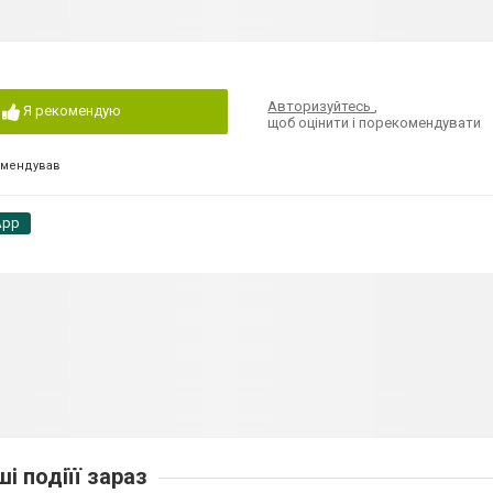
Авторизуйтесь
,
Я рекомендую
щоб оцінити і порекомендувати
омендував
App
ші подіїї зараз