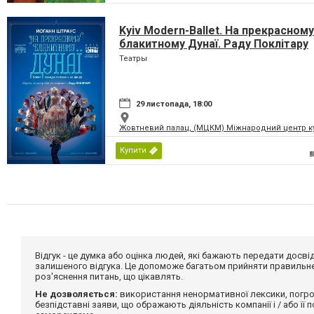
Kyiv Modern-Ballet. На прекрасному
блакитному Дунаї. Раду Поклітару
Театры
29 листопада, 18:00
Жовтневий палац, (МЦКМ) Міжнародний центр кул
Купити
Відгук - це думка або оцінка людей, які бажають передати дос
залишеного відгука. Це допоможе багатьом прийняти правильне 
роз'яснення питань, що цікавлять.
Не дозволяється:
використання ненормативної лексики, погро
безпідставні заяви, що ображають діяльність компанії і / або її