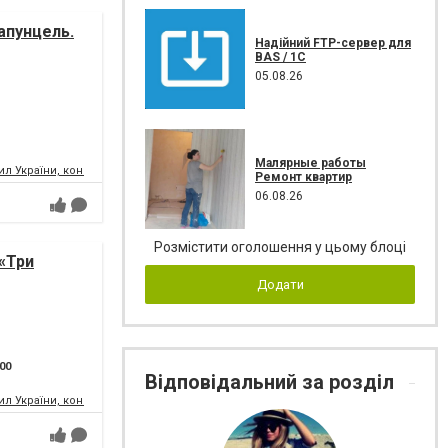
апунцель.
Надійний FTP-сервер для
BAS / 1C
05.08.26
Малярные работы
л України, концертний зал
Ремонт квартир
06.08.26
Розмістити оголошення у цьому блоці
«Три
Додати
:00
Відповідальний за розділ
л України, концертний зал