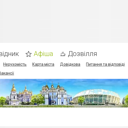
відник
Афіша
Дозвілля
Нерухомість
Карта міста
Довідкова
Питання та відповіді
Вакансії