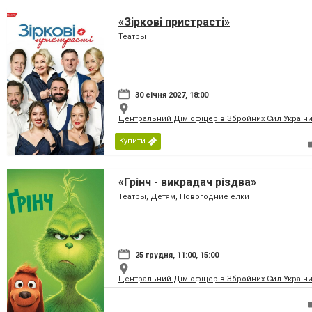
«Зіркові пристрасті»
Театры
30 січня 2027, 18:00
Центральний Дім офіцерів Збройних Сил України
Купити
«Грінч - викрадач різдва»
Театры, Детям, Новогодние ёлки
25 грудня, 11:00, 15:00
Центральний Дім офіцерів Збройних Сил України