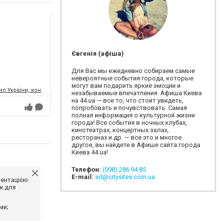
Євгенія (афіша)
Для Вас мы ежедневно собираем самые
невероятные события города, которые
могут вам подарить яркие эмоции и
л України, концертний зал
незабываемые впечатления. Афиша Киева
на 44.ua — все то, что стоит увидеть,
попробовать и почувствовать. Самая
полная информация о культурной жизни
города! Все события в ночных клубах,
кинотеатрах, концертных залах,
ресторанах и др. — все это и многое
другое, вы найдете в Афише сайта города
Киева 44.ua!
Телефон:
(098) 286 94 85
E-mail:
ed@citysites.com.ua
ментацією
ж для
ми;