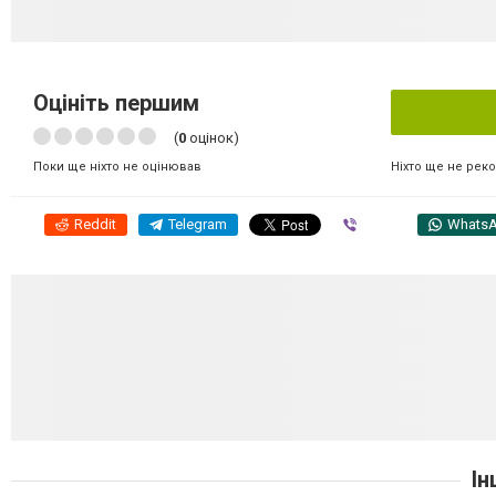
Оцініть першим
(
0
оцінок)
Ніхто ще не рек
Поки ще ніхто не оцінював
Reddit
Telegram
Viber
Whats
Ін