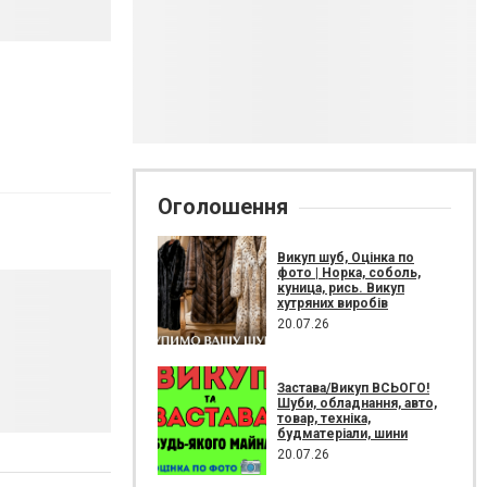
Оголошення
Викуп шуб, Оцінка по
фото | Норка, соболь,
куница, рись. Викуп
хутряних виробів
20.07.26
Застава/Викуп ВСЬОГО!
Шуби, обладнання, авто,
товар, техніка,
будматеріали, шини
20.07.26