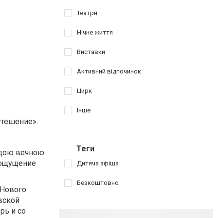
Театри
Нічне життя
Виставки
Активний відпочинок
Цирк
Інше
утешение».
Теги
авдою вечною
ь ощущение
Дитяча афіша
Безкоштовно
 Нового
вской
рь и со