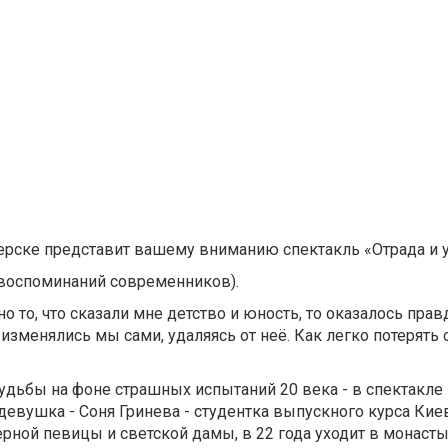
черске представит вашему вниманию спектакль «Отрада и 
 воспоминаний современников).
о то, что сказали мне детство и юность, то оказалось пр
 изменялись мы сами, удаляясь от неё. Как легко потерят
судьбы на фоне страшных испытаний 20 века - в спектакле
 девушка - Соня Гринева - студентка выпускного курса Кие
ной певицы и светской дамы, в 22 года уходит в монасты