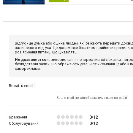
Відгук - це думка або оцінка людей, які бажають передати дос
залишеного відгука. Це допоможе багатьом прийняти правильне 
роз'яснення питань, що цікавлять.
Не дозволяється:
використання ненормативної лексики, погро
безпідставні заяви, що ображають діяльність компанії і / або її
самореклама.
Введіть email:
Ваш e-mail не відображатиметься на сайті
Враження
0/12
Обслуговування
0/12