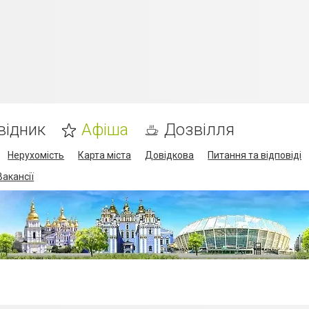
відник
Афіша
Дозвілля
Нерухомість
Карта міста
Довідкова
Питання та відповіді
Вакансії