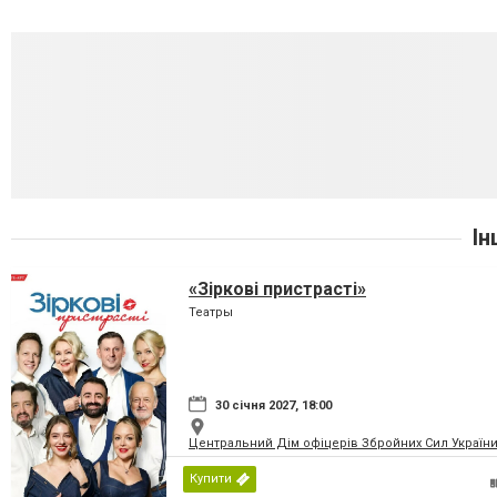
Ін
«Зіркові пристрасті»
Театры
30 січня 2027, 18:00
Центральний Дім офіцерів Збройних Сил України
Купити