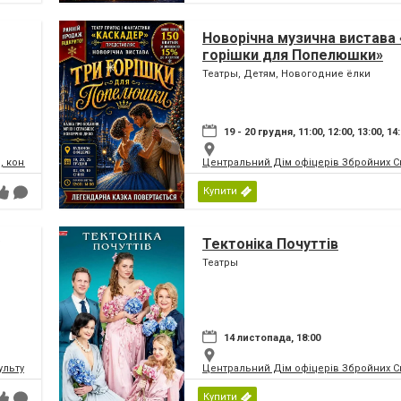
Новорічна музична вистава 
горішки для Попелюшки»
Театры, Детям, Новогодние ёлки
19 - 20 грудня, 11:00, 12:00, 13:00, 14
, концертний зал
Центральний Дім офіцерів Збройних Си
Купити
Тектоніка Почуттів
Театры
14 листопада, 18:00
ьтури і мистецтв Федерації профспілок України
Центральний Дім офіцерів Збройних Си
Купити