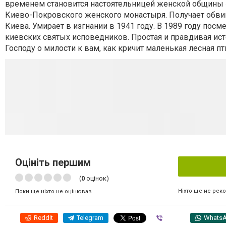
временем становится настоятельницей женской общины «
Киево-Покровского женского монастыря. Получает обви
Киева. Умирает в изгнании в 1941 году. В 1989 году пос
киевских святых исповедников. Простая и правдивая ист
Господу о милости к вам, как кричит маленькая лесная пт
Оцініть першим
(
0
оцінок)
Ніхто ще не рек
Поки ще ніхто не оцінював
Reddit
Telegram
Viber
Whats