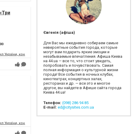
«Три
Євгенія (афіша)
Для Вас мы ежедневно собираем самые
:00
невероятные события города, которые
могут вам подарить яркие эмоции и
л України, концертний зал
незабываемые впечатления. Афиша Киева
на 44.ua — все то, что стоит увидеть,
попробовать и почувствовать. Самая
полная информация о культурной жизни
города! Все события в ночных клубах,
кинотеатрах, концертных залах,
ресторанах и др. — все это и многое
другое, вы найдете в Афише сайта города
Киева 44.ua!
Телефон:
(098) 286 94 85
E-mail:
ed@citysites.com.ua
л України, концертний зал