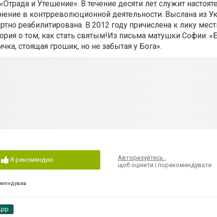
Отрада и Утешение». В течение десяти лет служит настоят
нение в контрреволюционной деятельности. Выслана из У
мертно реабилитирована. В 2012 году причислена к лику ме
ория о том, как стать святым!Из письма матушки Софии: «
ичка, стоящая грошик, но не забытая у Бога».
Авторизуйтесь
,
Я рекомендую
щоб оцінити і порекомендувати
омендував
App