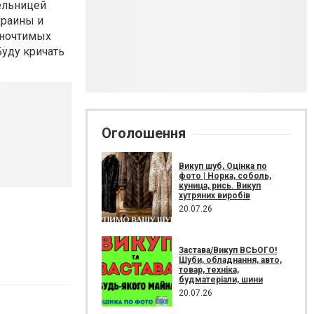
ельницей
краины и
стночтимых
Буду кричать
Оголошення
Викуп шуб, Оцінка по
фото | Норка, соболь,
куница, рись. Викуп
хутряних виробів
20.07.26
Застава/Викуп ВСЬОГО!
Шуби, обладнання, авто,
товар, техніка,
будматеріали, шини
20.07.26