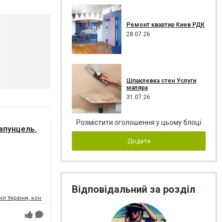
Ремонт квартир Киев РДК
28.07.26
Шпаклевка стен Услуги
маляра
31.07.26
Розмістити оголошення у цьому блоці
апунцель.
Додати
Відповідальний за розділ
л України, концертний зал