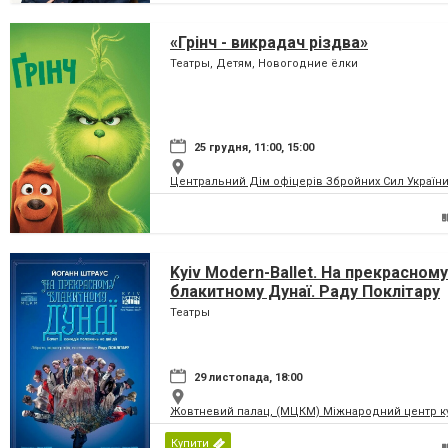
«Грінч - викрадач різдва»
Театры, Детям, Новогодние ёлки
25 грудня, 11:00, 15:00
Центральний Дім офіцерів Збройних Сил України
Kyiv Modern-Ballet. На прекрасному
блакитному Дунаї. Раду Поклітару
Театры
29 листопада, 18:00
Жовтневий палац, (МЦКМ) Міжнародний центр кул
Купити