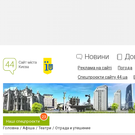
Новини
До
Реклама на сайті
Погода
Спецпроєкти сайту 44.ua
23
Наші спецпроєкти
Головна
Афіша
Театри
Отрада и утешение