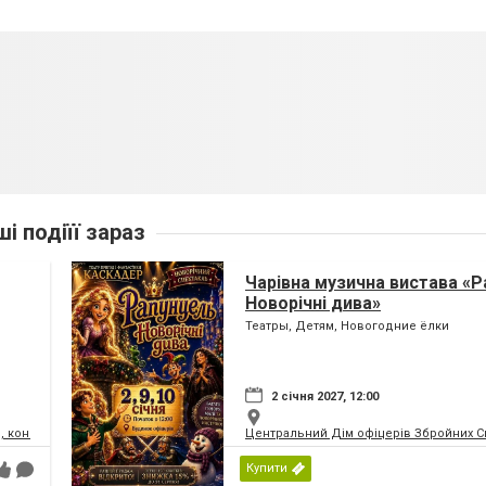
ші подіїї зараз
Чарівна музична вистава «Р
Новорічні дива»
Театры, Детям, Новогодние ёлки
2 січня 2027, 12:00
, концертний зал
Центральний Дім офіцерів Збройних Си
Купити