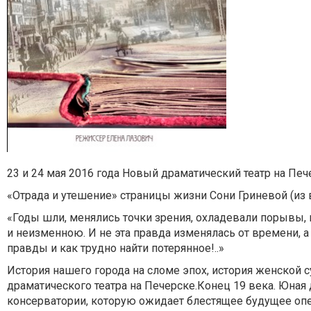
23 и 24 мая 2016 года Новый драматический театр на Пе
«Отрада и утешение» страницы жизни Сони Гриневой (из
«Годы шли, менялись точки зрения, охладевали порывы, н
и неизменною. И не эта правда изменялась от времени, а
правды и как трудно найти потерянное!..»
История нашего города на сломе эпох, история женской 
драматического театра на Печерске.Конец 19 века. Юная
консерватории, которую ожидает блестящее будущее опер