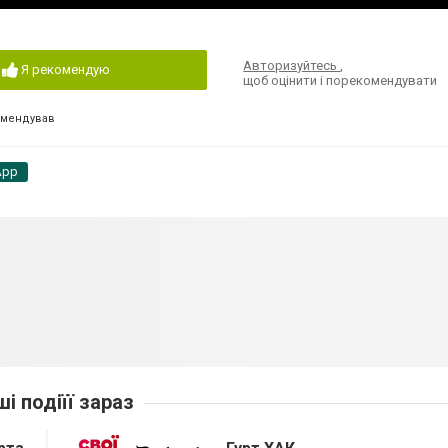
Авторизуйтесь
,
Я рекомендую
щоб оцінити і порекомендувати
омендував
App
ші подіїї зараз