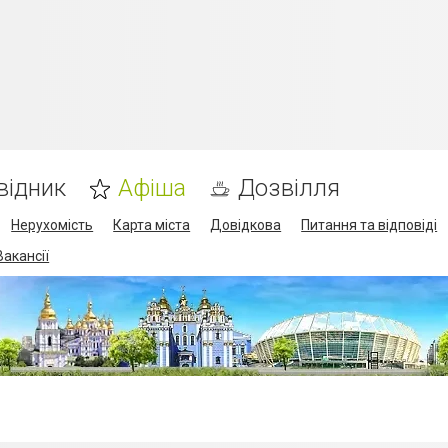
відник
Афіша
Дозвілля
Нерухомість
Карта міста
Довідкова
Питання та відповіді
Вакансії