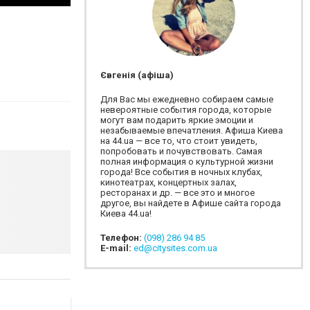
Євгенія (афіша)
Для Вас мы ежедневно собираем самые
невероятные события города, которые
могут вам подарить яркие эмоции и
незабываемые впечатления. Афиша Киева
на 44.ua — все то, что стоит увидеть,
попробовать и почувствовать. Самая
полная информация о культурной жизни
города! Все события в ночных клубах,
кинотеатрах, концертных залах,
ресторанах и др. — все это и многое
другое, вы найдете в Афише сайта города
Киева 44.ua!
Телефон:
(098) 286 94 85
E-mail:
ed@citysites.com.ua