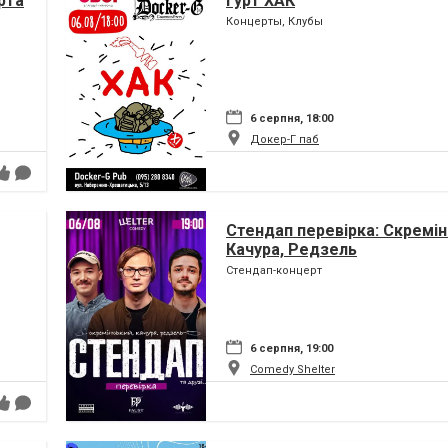
рта
Гурт ХАК
Концерты, Клубы
6 серпня, 18:00
Докер-Г паб
Стендап перевірка: Скремін
Качура, Редзель
Стендап-концерт
6 серпня, 19:00
Comedy Shelter