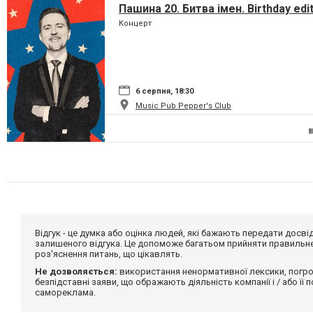
Пашина 20. Битва імен. Birthday edi
Концерт
6 серпня, 18:30
Music Pub Pepper's Club
Відгук - це думка або оцінка людей, які бажають передати дос
залишеного відгука. Це допоможе багатьом прийняти правильне 
роз'яснення питань, що цікавлять.
Не дозволяється:
використання ненормативної лексики, погро
безпідставні заяви, що ображають діяльність компанії і / або її
самореклама.