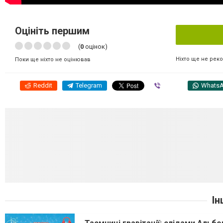
Оцініть першим
(
0
оцінок)
Ніхто ще не рек
Поки ще ніхто не оцінював
Reddit
Telegram
Viber
Whats
Ін