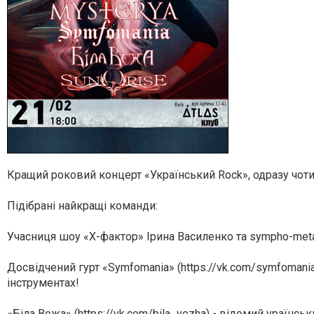
Кращий роковий концерт «Український Rock», одразу чотир
Підібрані найкращі команди:
Учасниця шоу «Х-фактор» Ірина Василенко та sympho-metal 
Досвідчений гурт «Symfomania» (https://vk.com/symfomania
інструментах!
«Біла Вежа» (https://vk.com/bila_vezha) - відомий ураїнськ