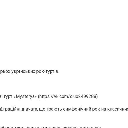
ьох укрїнських рок-гуртів.
гурт «Mysterya» (https://vk.com/club2499288).
),граційні дівчата, що грають симфонічний рок на класични
ий рок-гурт, один з «титанів» українського року.