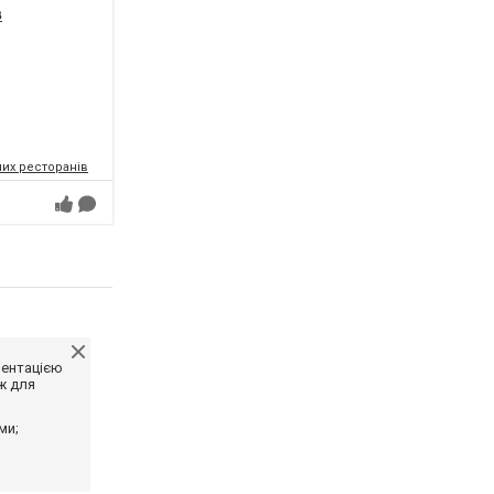
в
их ресторанів
ментацією
ж для
ми;