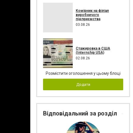
Комірник на філіал
виробничого
підприємства
03.08.26
Стажировка в США
(Internship USA)
02.08.26
Розмістити оголошення у цьому блоці
Додати
Відповідальний за розділ