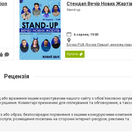
tion
Стендап Вечір Нових Жарті
Stand-up
6 серпня, 19:00
Бочка PUB (Бочка Пивна), мережа пивн
Купити
Рецензія
від або враження іншим користувачам нашого сайту з обов'язковою аргу
рішення. Коментарі призначені для спілкування та обговорення, а тако
з або образ; безпосереднє порівняння з іншими конкуруючими компанія
 послуги; розміщення посилань на сторонні інтернет-ресурси; реклама та