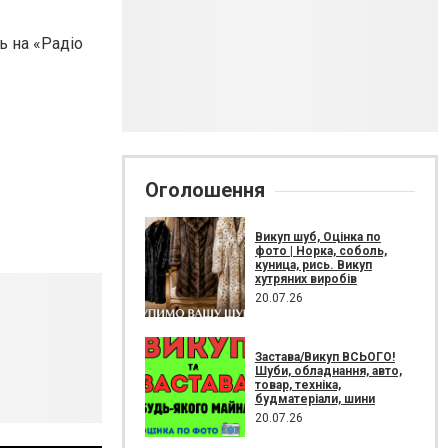
нь на «Радіо
Оголошення
Викуп шуб, Оцінка по
фото | Норка, соболь,
куница, рись. Викуп
хутряних виробів
20.07.26
Застава/Викуп ВСЬОГО!
Шуби, обладнання, авто,
товар, техніка,
будматеріали, шини
20.07.26