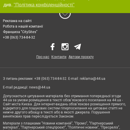
див.
"Політика конфіденційності"
Реклама на сайті
Робота в нашій компанії
Франшиза "CitySites"
+38 (063) 734-84-32
Про нас
Контакти
Автори проєкту
З питань реклами: +38 (063) 734-84-32. E-mail:
reklama@44.ua
E-mail редакції:
news@44.ua
Допускається цитування матеріалів без отримання попередньої згоди
44.ua за умови розміщення в тексті обов'язкового посилання на 44.ua -
Сайт міста Києва. Для інтернет-видань обов'язкове розміщення прямого,
відкритого для пошукових систем гіперпосилання на цитовані статті не
нижче другого абзацу в тексті або в якості джерела. Порушення
виняткових прав переслідується Законом.
Матеріали з плашками "Новини компаній", "Промо", "Партнерський
матеріал", "Партнерський спецпроєкт", "Політичні новини", "Пресреліз",