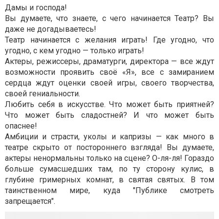
Дамы и господа!
Вы думаете, что знаете, с чего начинается Театр? Вы
даже не догадываетесь!
Театр начинается с желания играть! Где угодно, что
угодно, с кем угодно — только играть!
Актеры, режиссеры, драматурги, директора — все ждут
возможности проявить своё «Я», все с замиранием
сердца ждут оценки своей игры, своего творчества,
своей гениальности.
Любить себя в искусстве. Что может быть приятней?
Что может быть сладостней? И что может быть
опаснее!
Амбиции и страсти, уколы и капризы — как много в
театре скрыто от постороннего взгляда! Вы думаете,
актеры ненормальны только на сцене? О-ля-ля! Гораздо
больше сумасшедших там, по ту сторону кулис, в
глубине гримерных комнат, в святая святых. В том
таинственном мире, куда "Публике смотреть
запрещается".