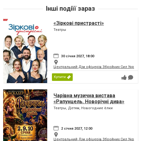
Інші подіїї зараз
«Зіркові пристрасті»
Театры
30 січня 2027, 18:00
Центральний Дім офіцерів Збройних Сил України
Купити
Чарівна музична вистава
«Рапунцель. Новорічні дива»
Театры, Детям, Новогодние ёлки
2 січня 2027, 12:00
Центральний Дім офіцерів Збройних Сил України