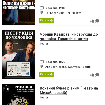
7 серпня, 19:00
Caribbean Club, нічний клуб
Купити
Чорний Квадрат. «Інструкція до
чоловіка. Гарантія щастя»
Театры
7 серпня, 18:30
Арт Братислава, культурний центр
Купити
Кохання буває різним (Театр на
Михайлівській)
Театры