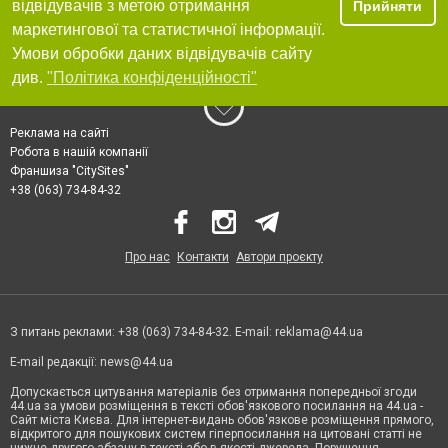
відвідувачів з метою отримання
Прийняти
маркетингової та статистичної інформації.
Умови обробки даних відвідувачів сайту
див.
"Політика конфіденційності"
Реклама на сайті
Робота в нашій компанії
Франшиза "CitySites"
+38 (063) 734-84-32
Про нас
Контакти
Автори проєкту
З питань реклами: +38 (063) 734-84-32. E-mail:
reklama@44.ua
E-mail редакції:
news@44.ua
Допускається цитування матеріалів без отримання попередньої згоди
44.ua за умови розміщення в тексті обов'язкового посилання на 44.ua -
Сайт міста Києва. Для інтернет-видань обов'язкове розміщення прямого,
відкритого для пошукових систем гіперпосилання на цитовані статті не