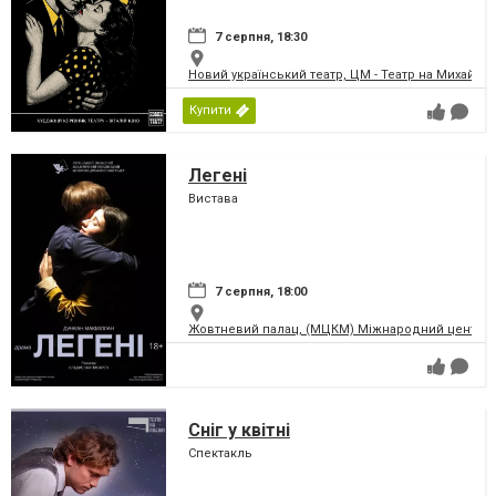
7 серпня, 18:30
Новий український театр, ЦМ - Театр на Михайлів
Купити
Легені
Вистава
7 серпня, 18:00
Жовтневий палац, (МЦКМ) Міжнародний центр кул
Сніг у квітні
Спектакль