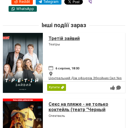
Reddit
Telegram
Viber
WhatsApp
Інші подіїї зараз
Третій зайвий
Театры
6 серпня, 18:00
Центральний Дім офіцерів Збройних Сил України
Купити
Секс на пляже - не только
коктейль (театр "Черный
Квадрат")
Спектакль