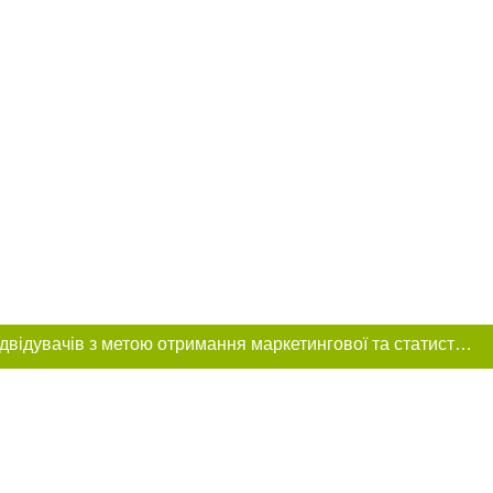
Цей сайт використовує «cookies». Також веб-сайт використовує інтернет-сервіс для збору технічних даних стосовно відвідувачів з метою отримання маркетингової та статистичної інформації. Умови обробки даних відвідувачів сайту див.