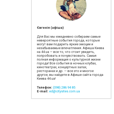
Євгенія (афіша)
Для Вас мы ежедневно собираем самые
невероятные события города, которые
могут вам подарить яркие эмоции и
незабываемые впечатления. Афиша Киева
на 44.ua — все то, что стоит увидеть,
попробовать и почувствовать. Самая
полная информация о культурной жизни
города! Все события в ночных клубах,
кинотеатрах, концертных залах,
ресторанах и др. — все это и многое
другое, вы найдете в Афише сайта города
Киева 44.ua!
Телефон:
(098) 286 94 85
E-mail:
ed@citysites.com.ua