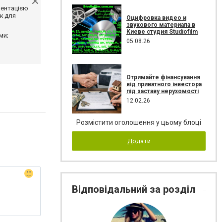
ментацією
ж для
Оцифровка видео и
звукового материала в
Киеве студия Studiofilm
ми;
05.08.26
Отримайте фінансування
від приватного інвестора
під заставу нерухомості
12.02.26
Розмістити оголошення у цьому блоці
Додати
Відповідальний за розділ