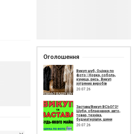
Оголошення
Викуп шуб, Оцінка по
фото | Норка, соболь,
куница, рись. Викуп
хутряних виробів
20.07.26
Застава/Викуп ВСЬОГО!
Шуби, обладнання, авто,
товар, техніка,
будматеріали, шини
20.07.26