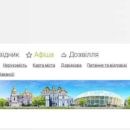
відник
Афіша
Дозвілля
Нерухомість
Карта міста
Довідкова
Питання та відповіді
Вакансії