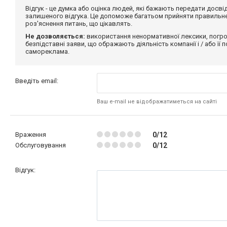
Відгук - це думка або оцінка людей, які бажають передати дос
залишеного відгука. Це допоможе багатьом прийняти правильне 
роз'яснення питань, що цікавлять.
Не дозволяється:
використання ненормативної лексики, погро
безпідставні заяви, що ображають діяльність компанії і / або її
самореклама.
Введіть email:
Ваш e-mail не відображатиметься на сайті
Враження
0/12
Обслуговування
0/12
Відгук: