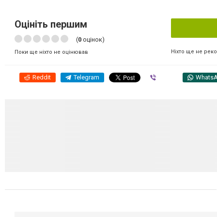
Оцініть першим
(
0
оцінок)
Ніхто ще не рек
Поки ще ніхто не оцінював
Reddit
Telegram
Viber
Whats