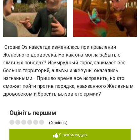
Страна Оз навсегда изменилась при правлении
Железного дровосека. Но как она могла забыть о
главных победах? Изумрудный город занимает все
больше территорий, а львы и жевуны оказались
изгнанными… Пришло время все исправить, но кто
сможет пойти против порядка, навязанного Железным
дровосеком и бросить вызов его армии?
Оцініть першим
(
0
оцінок)
Я рекомендую