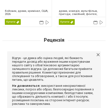
драма, комедія, мультфільм,
бойовик, драма, кримінал, США,
пригоди, сімейний, фентезі,
2026
США, 2026
Купити
Купити
Рецензія
Відгук - це думка або оцінка людей, які бажають
передати досвід або враження іншим користувачам
нашого сайту з обов'язковою аргументацією
залишеного відгука. Це допоможе багатьом прийняти
правильне рішення. Коментарі призначені для
спілкування та обговорення, а також для роз'яснення
питань, що цікавлять.
Не дозволяється:
використання ненормативної
лексики, погроз або образ; безпосереднє порівняння з
іншими конкуруючими компаніями; безпідставні заяви,
що ображають діяльність компанії і / або її послуги;
розміщення посилань на сторонні інтернет-ресурси;
реклама та самореклама.