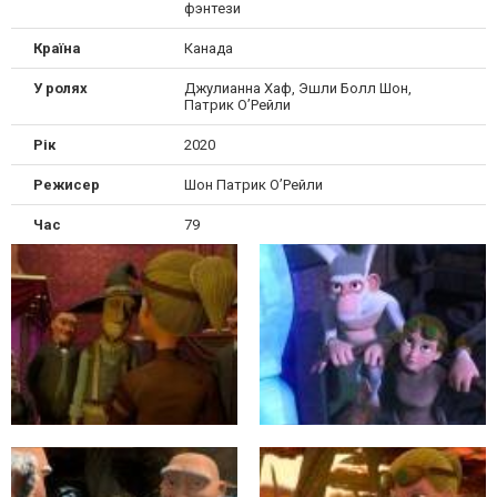
фэнтези
Країна
Канада
У ролях
Джулианна Хаф, Эшли Болл Шон,
Патрик О’Рейли
Рік
2020
Режисер
Шон Патрик О’Рейли
Час
79