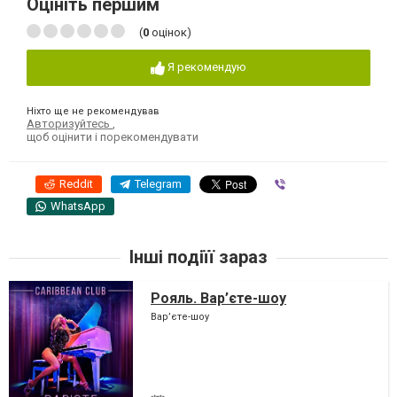
Оцініть першим
(
0
оцінок)
Я рекомендую
Ніхто ще не рекомендував
Авторизуйтесь
,
щоб оцінити і порекомендувати
Reddit
Telegram
Viber
WhatsApp
Інші подіїї зараз
Рояль. Вар’єте-шоу
Вар’єте-шоу