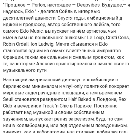
“Прошлое — Perlon, настоящее — Deepvibes. Будущее,— я
надеюсь, Eklo.” - делится Сойль в интервью
десятилетней давности. Спустя годы, амбициозный д
иджей и продюсер, автор собственного лейбла, того
самого Eklo Music, выпускает на нём артистов, чьи
имена вам не понаслышке знакомы: Le Loup, Cristi Cons,
Robin Ordell, Ion Ludwig. Мечта сбывается и Eklo
становится одним из самых влиятельных импринтов
Франции, таким же сильным и смелым проектом, как
те, на которые Алексис ориентировался в начале своего
музыкального пути.
Настоящий американский дип-хаус в комбинации с
берлинским минималом и vinyl-only политикой покоряет
мировые андеграундные площадки, а тем временем
Seuil становится резидентом Half Baked в Лондоне, Rex
Club и вечеринок Freak 'n Chic в Париже. Постоянно
работает над музыкой и своим собственным
звучанием, выпускает релиз за релизом, будь-то сам
или в коллаборации, или под отдельным псевдонимом,
химичит, как в лаборатории, над стилями, добавляя где-