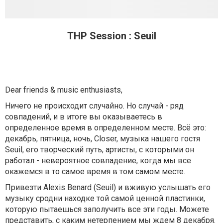
THP Session : Seuil
Dear friends & music enthusiasts,
Ничего не происходит случайно. Но случай - ряд
совпадений, и в итоге вы оказываетесь в
определенное время в определенном месте. Всё это:
декабрь, пятница, ночь, Closer, музыка нашего гостя
Seuil, его творческий путь, артисты, с которыми он
работал - невероятное совпадение, когда мы все
окажемся в то самое время в том самом месте.
Привезти Alexis Benard (Seuil) и вживую услышать его
музыку сродни находке той самой ценной пластинки,
которую пытаешься заполучить все эти годы. Можете
представить, с каким нетерпением мы ждем 8 декабря.