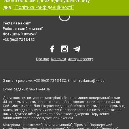
Умови обробки даних відвідувачів сайту
див.
"Політика конфіденційності"
Реклама на сайті
Робота в нашій компанії
Франшиза "CitySites"
+38 (063) 734-84-32
Про нас
Контакти
Автори проєкту
З питань реклами: +38 (063) 734-84-32. E-mail:
reklama@44.ua
E-mail редакції:
news@44.ua
Допускається цитування матеріалів без отримання попередньої згоди
44.ua за умови розміщення в тексті обов'язкового посилання на 44.ua -
Сайт міста Києва. Для інтернет-видань обов'язкове розміщення прямого,
відкритого для пошукових систем гіперпосилання на цитовані статті не
нижче другого абзацу в тексті або в якості джерела. Порушення
виняткових прав переслідується Законом.
Матеріали з плашками "Новини компаній", "Промо", "Партнерський