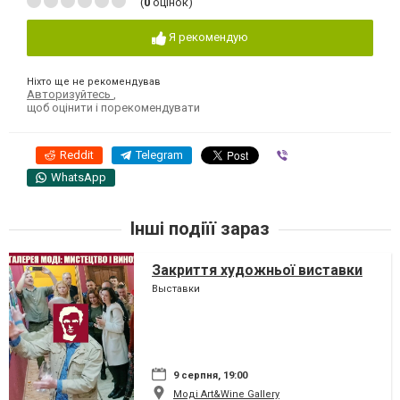
(
0
оцінок)
Я рекомендую
Ніхто ще не рекомендував
Авторизуйтесь
,
щоб оцінити і порекомендувати
Reddit
Telegram
Viber
WhatsApp
Інші подіїї зараз
Закриття художньої виставки
Выставки
9 серпня, 19:00
Моді Art&Wine Gallery