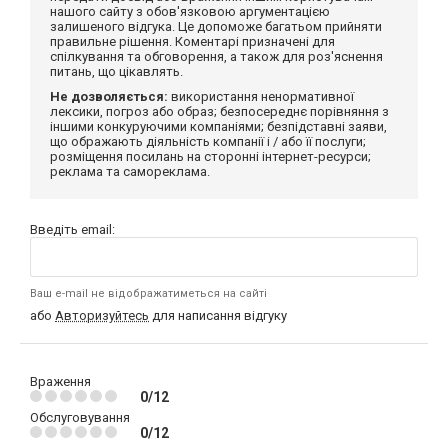
нашого сайту з обов'язковою аргументацією
залишеного відгука. Це допоможе багатьом прийняти
правильне рішення. Коментарі призначені для
спілкування та обговорення, а також для роз'яснення
питань, що цікавлять.
Не дозволяється:
використання ненормативної
лексики, погроз або образ; безпосереднє порівняння з
іншими конкуруючими компаніями; безпідставні заяви,
що ображають діяльність компанії і / або її послуги;
розміщення посилань на сторонні інтернет-ресурси;
реклама та самореклама.
Введіть email:
Ваш e-mail не відображатиметься на сайті
або
Авторизуйтесь
для написання відгуку
Враження
0/12
Обслуговування
0/12