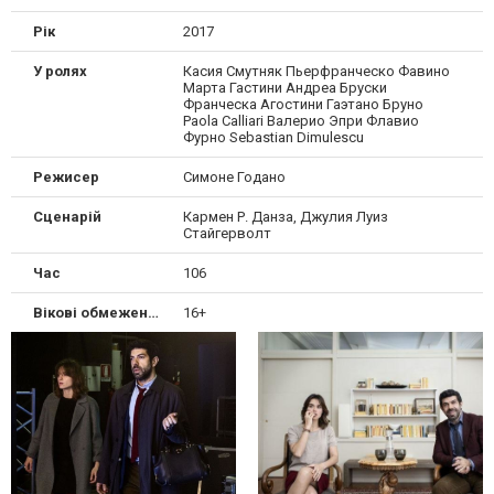
Рік
2017
У ролях
Касия Смутняк Пьерфранческо Фавино
Марта Гастини Андреа Бруски
Франческа Агостини Гаэтано Бруно
Paola Calliari Валерио Эпри Флавио
Фурно Sebastian Dimulescu
Режисер
Симоне Годано
Сценарій
Кармен Р. Данза, Джулия Луиз
Стайгерволт
Час
106
Вікові обмеження
16+