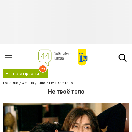
23
Наші спецпроєкти
Головна
Афіша
Кіно
Не твоё тело
Не твоё тело