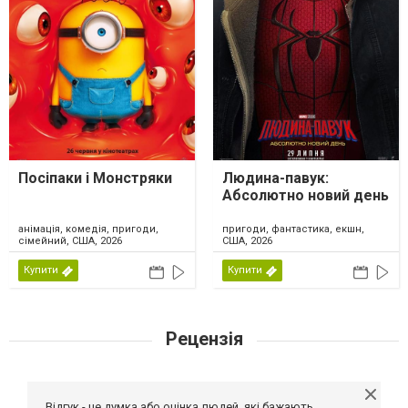
Посіпаки і Монстряки
Людина-павук:
Абсолютно новий день
анімація, комедія, пригоди,
пригоди, фантастика, екшн,
сімейний, США, 2026
США, 2026
Купити
Купити
Рецензія
Відгук - це думка або оцінка людей, які бажають