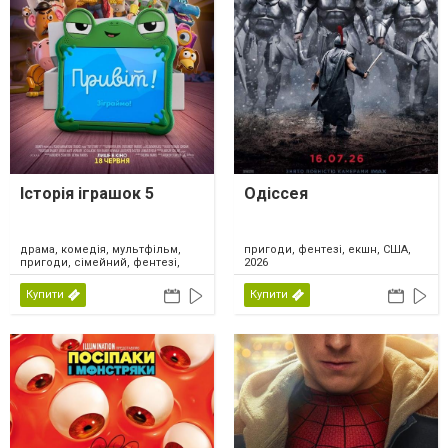
Історія іграшок 5
Одіссея
драма, комедія, мультфільм,
пригоди, фентезі, екшн, США,
пригоди, сімейний, фентезі,
2026
США, 2026
Купити
Купити