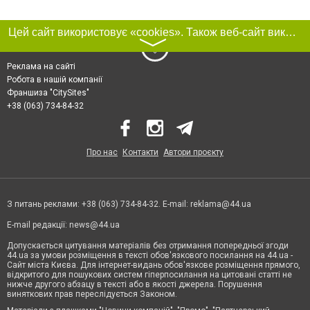
Цей сайт використовує «cookies». Також веб-сайт використовує інтернет-сервіс для збору технічних даних стосовно відвідувачів з метою отримання маркетингової та статистичної інформації. Умови обробки даних відвідувачів сайту див.
〉
Реклама на сайті
Робота в нашій компанії
Франшиза "CitySites"
+38 (063) 734-84-32
Про нас
Контакти
Автори проєкту
З питань реклами: +38 (063) 734-84-32. E-mail:
reklama@44.ua
E-mail редакції:
news@44.ua
Допускається цитування матеріалів без отримання попередньої згоди
44.ua за умови розміщення в тексті обов'язкового посилання на 44.ua -
Сайт міста Києва. Для інтернет-видань обов'язкове розміщення прямого,
відкритого для пошукових систем гіперпосилання на цитовані статті не
нижче другого абзацу в тексті або в якості джерела. Порушення
виняткових прав переслідується Законом.