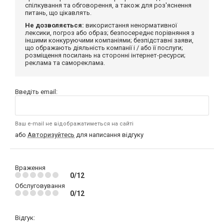
спілкування та обговорення, а також для роз'яснення
питань, що цікавлять.
Не дозволяється:
використання ненормативної
лексики, погроз або образ; безпосереднє порівняння з
іншими конкуруючими компаніями; безпідставні заяви,
що ображають діяльність компанії і / або її послуги;
розміщення посилань на сторонні інтернет-ресурси;
реклама та самореклама.
Введіть email:
Ваш e-mail не відображатиметься на сайті
або
Авторизуйтесь
для написання відгуку
Враження
0/12
Обслуговування
0/12
Відгук: