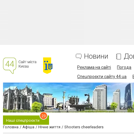
Новини
До
Реклама на сайті
Погода
Спецпроєкти сайту 44.ua
23
Наші спецпроєкти
Головна
Афіша
Нічне життя
Shooters cheerleaders