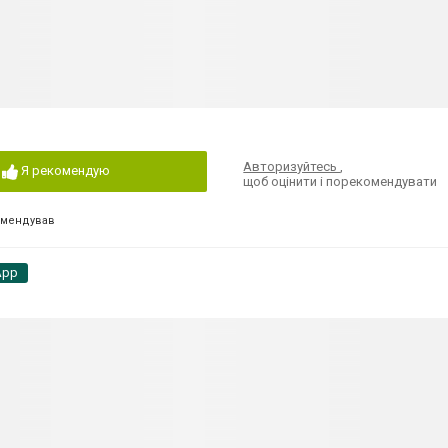
Авторизуйтесь
,
Я рекомендую
щоб оцінити і порекомендувати
омендував
App