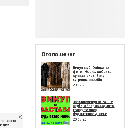
Оголошення
Викуп шуб, Оцінка по
фото | Норка, соболь,
куница, рись. Викуп
хутряних виробів
20.07.26
Застава/Викуп ВСЬОГО!
Шуби, обладнання, авто,
товар, техніка,
будматеріали, шини
20.07.26
ментацією
ж для