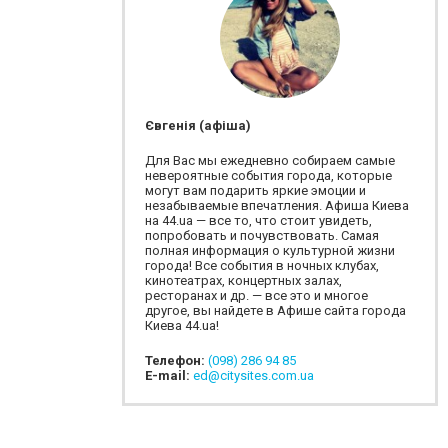
Євгенія (афіша)
Для Вас мы ежедневно собираем самые
невероятные события города, которые
могут вам подарить яркие эмоции и
незабываемые впечатления. Афиша Киева
на 44.ua — все то, что стоит увидеть,
попробовать и почувствовать. Самая
полная информация о культурной жизни
города! Все события в ночных клубах,
кинотеатрах, концертных залах,
ресторанах и др. — все это и многое
другое, вы найдете в Афише сайта города
Киева 44.ua!
Телефон:
(098) 286 94 85
E-mail:
ed@citysites.com.ua