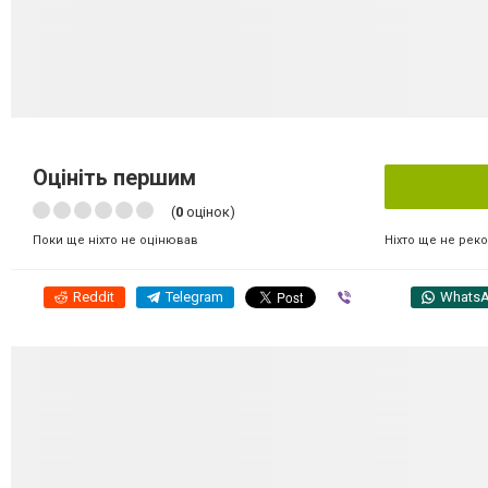
Оцініть першим
(
0
оцінок)
Ніхто ще не рек
Поки ще ніхто не оцінював
Reddit
Telegram
Viber
Whats