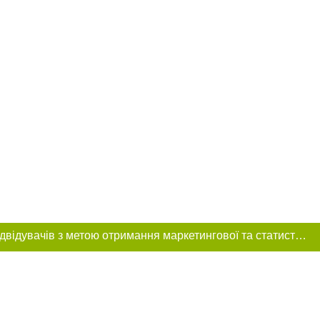
Цей сайт використовує «cookies». Також веб-сайт використовує інтернет-сервіс для збору технічних даних стосовно відвідувачів з метою отримання маркетингової та статистичної інформації. Умови обробки даних відвідувачів сайту див.