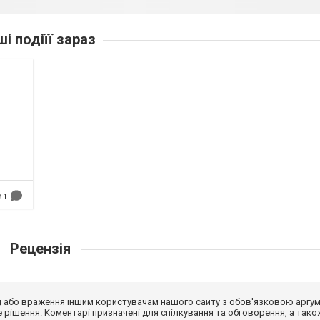
ші подіїї зараз
1
Рецензія
від або враження іншим користувачам нашого сайту з обов'язковою аргу
рішення. Коментарі призначені для спілкування та обговорення, а тако