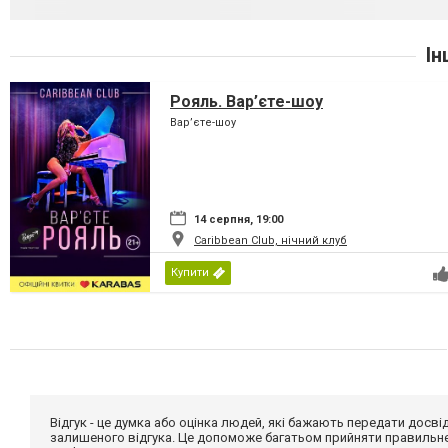
Ін
Рояль. Вар’єте-шоу
Вар’єте-шоу
14 серпня, 19:00
Caribbean Club, нічний клуб
Купити
Відгук - це думка або оцінка людей, які бажають передати дос
залишеного відгука. Це допоможе багатьом прийняти правильне 