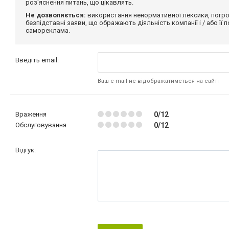
роз'яснення питань, що цікавлять.
Не дозволяється:
використання ненормативної лексики, погро
безпідставні заяви, що ображають діяльність компанії і / або її
самореклама.
Введіть email:
Ваш e-mail не відображатиметься на сайті
Враження
0/12
Обслуговування
0/12
Відгук: