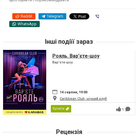
Reddit
Telegram
Viber
WhatsApp
Інші подіїї зараз
Рояль. Вар’єте-шоу
Вар’єте-шоу
14 серпня, 19:00
Caribbean Club, нічний клуб
Купити
1
Рецензія