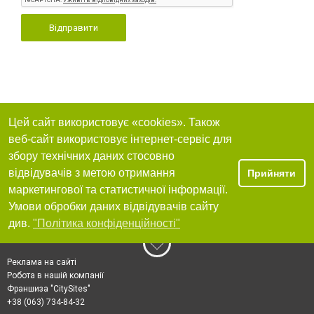
Відправити
Цей сайт використовує «cookies». Також
веб-сайт використовує інтернет-сервіс для
збору технічних даних стосовно
відвідувачів з метою отримання
Прийняти
маркетингової та статистичної інформації.
Умови обробки даних відвідувачів сайту
див.
"Політика конфіденційності"
Реклама на сайті
Робота в нашій компанії
Франшиза "CitySites"
+38 (063) 734-84-32