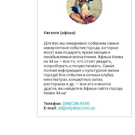
Євгенія (афіша)
Для Вас мы ежедневно собираем самые
невероятные события города, которые
могут вам подарить яркие эмоции и
незабываемые впечатления. Афиша Киева
на 44.ua — все то, что стоит увидеть,
попробовать и почувствовать. Самая
полная информация о культурной жизни
города! Все события в ночных клубах,
кинотеатрах, концертных залах,
ресторанах и др. — все это и многое
другое, вы найдете в Афише сайта города
Киева 44.ua!
Телефон:
(098) 286 94 85
E-mail:
ed@citysites.com.ua