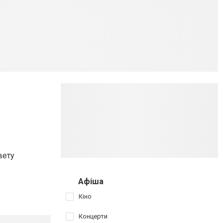
вету
Афіша
Кіно
Концерти