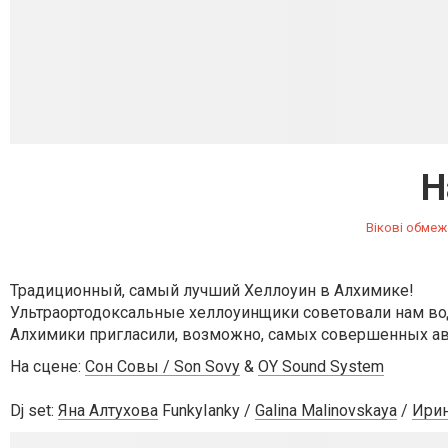
H
Вікові обмеж
Традиционный, самый лучший Хеллоуин в Алхимике!
Ультраортодоксальные хеллоуинщики советовали нам вод
Алхимики пригласили, возможно, самых совершенных авт
На сцене:
Сон Совы / Son Sovy
&
OY Sound System
Dj set:
Яна Алтухова
FunkyIanky /
Galina Malinovskaya
/
Ири