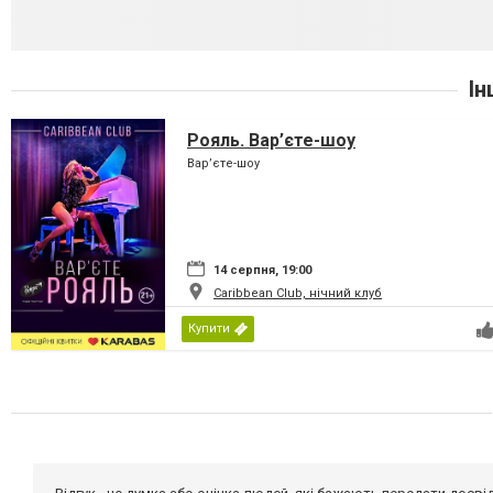
Ін
Рояль. Вар’єте-шоу
Вар’єте-шоу
14 серпня, 19:00
Caribbean Club, нічний клуб
Купити