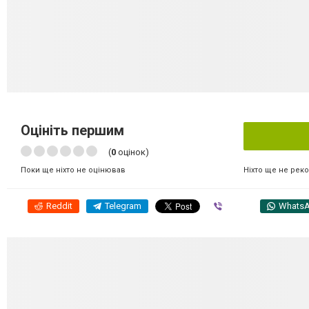
Оцініть першим
(
0
оцінок)
Ніхто ще не рек
Поки ще ніхто не оцінював
Reddit
Telegram
Viber
Whats