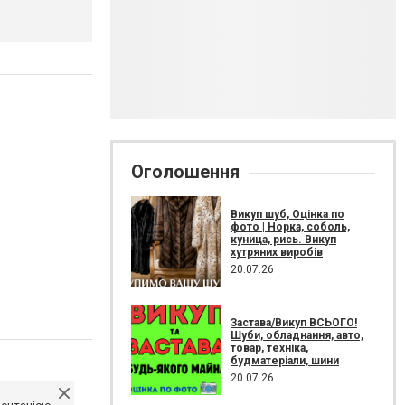
Оголошення
Викуп шуб, Оцінка по
фото | Норка, соболь,
куница, рись. Викуп
хутряних виробів
20.07.26
Застава/Викуп ВСЬОГО!
Шуби, обладнання, авто,
товар, техніка,
будматеріали, шини
20.07.26