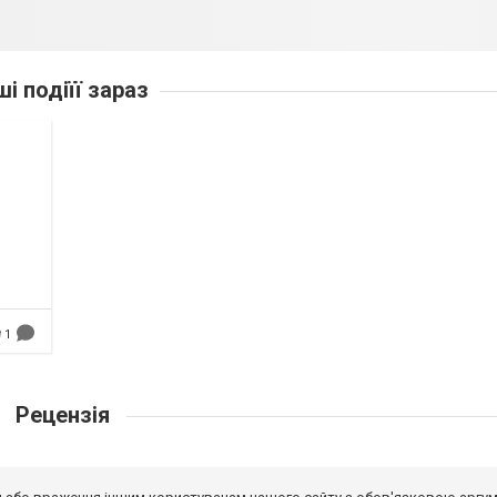
ші подіїї зараз
1
Рецензія