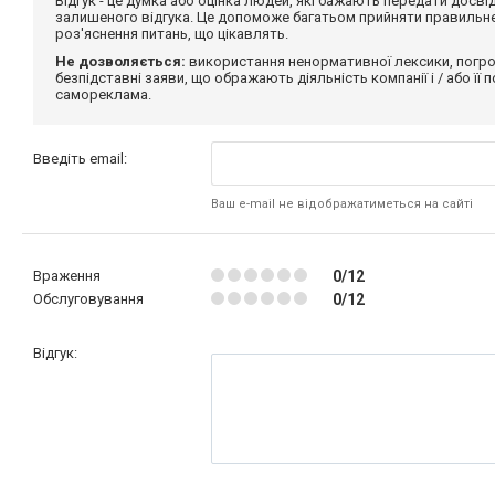
Відгук - це думка або оцінка людей, які бажають передати дос
залишеного відгука. Це допоможе багатьом прийняти правильне 
роз'яснення питань, що цікавлять.
Не дозволяється:
використання ненормативної лексики, погро
безпідставні заяви, що ображають діяльність компанії і / або її
самореклама.
Введіть email:
Ваш e-mail не відображатиметься на сайті
Враження
0/12
Обслуговування
0/12
Відгук: