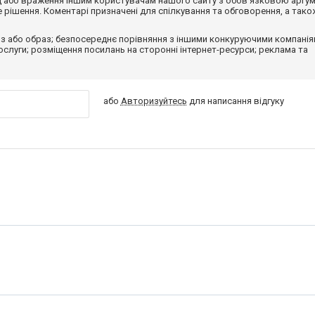
від або враження іншим користувачам нашого сайту з обов'язковою аргу
рішення. Коментарі призначені для спілкування та обговорення, а тако
з або образ; безпосереднє порівняння з іншими конкуруючими компанія
 послуги; розміщення посилань на сторонні інтернет-ресурси; реклама та
або
Авторизуйтесь
для написання відгуку