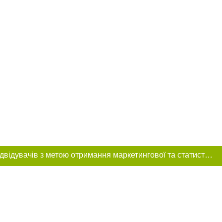
Цей сайт використовує «cookies». Також веб-сайт використовує інтернет-сервіс для збору технічних даних стосовно відвідувачів з метою отримання маркетингової та статистичної інформації. Умови обробки даних відвідувачів сайту див.