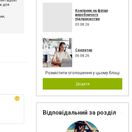
ментацією
ж для
Комірник на філіал
виробничого
ми;
підприємства
03.08.26
Секретар
06.08.26
Розмістити оголошення у цьому блоці
Додати
Відповідальний за розділ