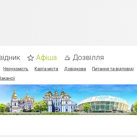
відник
Афіша
Дозвілля
Нерухомість
Карта міста
Довідкова
Питання та відповіді
Вакансії