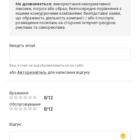
Не дозволяється:
використання ненормативної
лексики, погроз або образ; безпосереднє порівняння з
іншими конкуруючими компаніями; безпідставні заяви,
що ображають діяльність компанії і / або її послуги;
розміщення посилань на сторонні інтернет-ресурси;
реклама та самореклама.
Введіть email:
Ваш e-mail не відображатиметься на сайті
або
Авторизуйтесь
для написання відгуку
Враження
0/12
Обслуговування
0/12
Відгук: