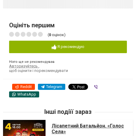
Оцініть першим
(
0
оцінок)
Я рекомендую
Ніхто ще не рекомендував
Авторизуйтесь
,
щоб оцінити і порекомендувати
Reddit
Telegram
Viber
WhatsApp
Інші подіїї зараз
Лісапетний Батальйон. «Голос
Села»