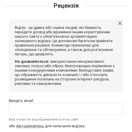
Рецензія
Відгук - це думка або оцінка людей, які бажають
передати досвід або враження іншим користувачам
нашого сайту з обов'язковою аргументацією
залишеного відгука. Це допоможе багатьом прийняти
правильне рішення. Коментарі призначені для
спілкування та обговорення, а також для роз'яснення
питань, що цікавлять.
Не дозволяється:
використання ненормативної
лексики, погроз або образ; безпосереднє порівняння з
іншими конкуруючими компаніями; безпідставні заяви,
що ображають діяльність компанії і / або її послуги;
розміщення посилань на сторонні інтернет-ресурси;
реклама та самореклама.
Введіть email:
Ваш e-mail не відображатиметься на сайті
або
Авторизуйтесь
для написання відгуку