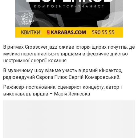
В ритмах Crossover jazz оживе історія щирих почуттів, де
музика переплітається з віршами в феєричне дійство
нестримної енергії кохання.
В музичному шоу візьме участь відомий кіноактор,
радіоведучий Європа Плюс Сергій Комаровський.
Режисер-постановник, сценарист концерту, автор і
виконавець віршів – Марія Ясинська