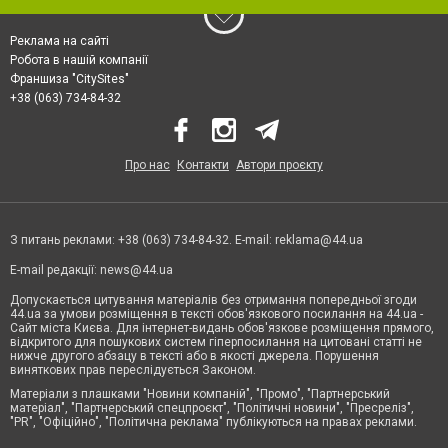
Реклама на сайті
Робота в нашій компанії
Франшиза "CitySites"
+38 (063) 734-84-32
Про нас
Контакти
Автори проєкту
З питань реклами: +38 (063) 734-84-32. E-mail:
reklama@44.ua
E-mail редакції:
news@44.ua
Допускається цитування матеріалів без отримання попередньої згоди
44.ua за умови розміщення в тексті обов'язкового посилання на 44.ua -
Сайт міста Києва. Для інтернет-видань обов'язкове розміщення прямого,
відкритого для пошукових систем гіперпосилання на цитовані статті не
нижче другого абзацу в тексті або в якості джерела. Порушення
виняткових прав переслідується Законом.
Матеріали з плашками "Новини компаній", "Промо", "Партнерський
матеріал", "Партнерський спецпроєкт", "Політичні новини", "Пресреліз",
"PR", "Офіційно", "Політична реклама" публікуються на правах реклами.