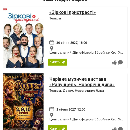
«Зіркові пристрасті»
Театры
30 січня 2027, 18:00
Центральний Дім офіцерів Збройних Сил України
Купити
Чарівна музична вистава
«Рапунцель. Новорічні дива»
Театры, Детям, Новогодние ёлки
2 січня 2027, 12:00
Центральний Дім офіцерів Збройних Сил України
Купити