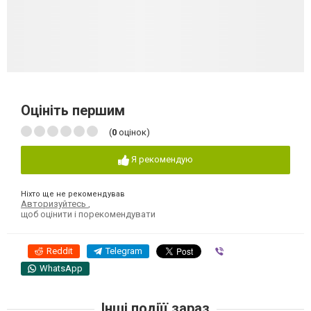
Оцініть першим
(
0
оцінок)
Я рекомендую
Ніхто ще не рекомендував
Авторизуйтесь
,
щоб оцінити і порекомендувати
Reddit
Telegram
Viber
WhatsApp
Інші подіїї зараз