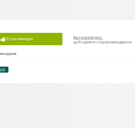
Авторизуйтесь
,
Я рекомендую
щоб оцінити і порекомендувати
омендував
App