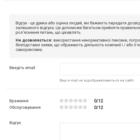
Відгук - це думка або оцінка людей, які бажають передати дос
залишеного відгука. Це допоможе багатьом прийняти правильне 
роз'яснення питань, що цікавлять.
Не дозволяється:
використання ненормативної лексики, погро
безпідставні заяви, що ображають діяльність компанії і / або її
самореклама.
Введіть email:
Ваш e-mail не відображатиметься на сайті
Враження
0/12
Обслуговування
0/12
Відгук: