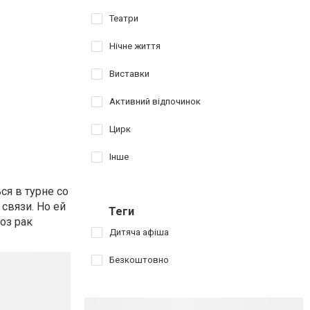
Театри
Нічне життя
Виставки
Активний відпочинок
Цирк
Інше
я в турне со
связи. Но ей
Теги
оз рак
Дитяча афіша
Безкоштовно