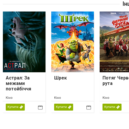
Ін
Астрал: За
Шрек
Потяг Черв
межами
рута
потойбіччя
Кіно
Кіно
Кіно
Купити
Купити
Купити