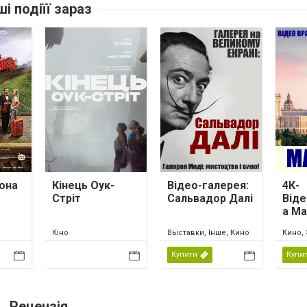
ші подіїї зараз
она
Кінець Оук-
Відео-галерея:
4К-
Стріт
Сальвадор Далі
Віде
а М
Кіно
Выставки, Інше, Кино
Кино, 
Купити
Купи
Рецензія