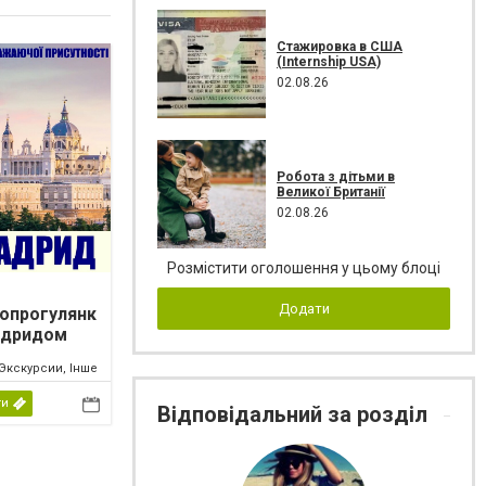
Стажировка в США
(Internship USA)
02.08.26
Робота з дітьми в
Великої Британії
02.08.26
Розмістити оголошення у цьому блоці
Додати
опрогулянк
адридом
Экскурсии, Інше
ти
Відповідальний за розділ