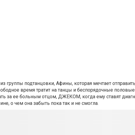
з группы подтанцовки, Афины, которая мечтает отправитьс
ободное время тратит на танцы и беспорядочные половые 
ть за ее больным отцом, ДЖЕКОМ, когда ему ставят диагн
не, о чем она забыть пока так и не смогла.