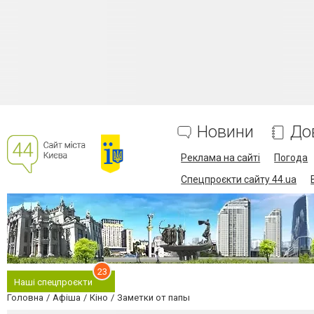
Новини
До
Реклама на сайті
Погода
Спецпроєкти сайту 44.ua
23
Наші спецпроєкти
Головна
Афіша
Кіно
Заметки от папы