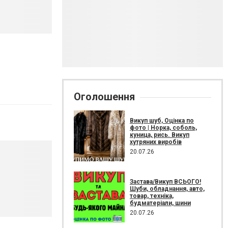
Оголошення
Викуп шуб, Оцінка по
фото | Норка, соболь,
куница, рись. Викуп
хутряних виробів
20.07.26
Застава/Викуп ВСЬОГО!
Шуби, обладнання, авто,
товар, техніка,
будматеріали, шини
20.07.26