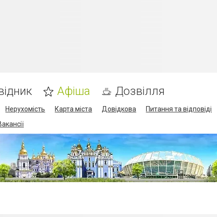
відник
Афіша
Дозвілля
Нерухомість
Карта міста
Довідкова
Питання та відповіді
Вакансії