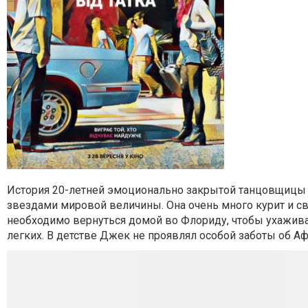
История 20-летней эмоционально закрытой танцовщицы и
звездами мировой величины. Она очень много курит и св
необходимо вернуться домой во Флориду, чтобы ухажива
легких. В детстве Джек не проявлял особой заботы об Афи