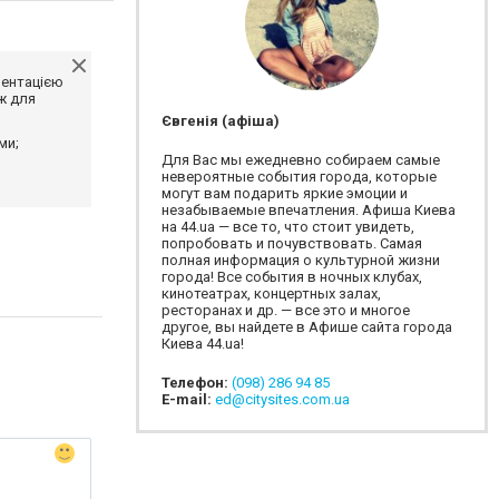
ментацією
ж для
Євгенія (афіша)
ми;
Для Вас мы ежедневно собираем самые
невероятные события города, которые
могут вам подарить яркие эмоции и
незабываемые впечатления. Афиша Киева
на 44.ua — все то, что стоит увидеть,
попробовать и почувствовать. Самая
полная информация о культурной жизни
города! Все события в ночных клубах,
кинотеатрах, концертных залах,
ресторанах и др. — все это и многое
другое, вы найдете в Афише сайта города
Киева 44.ua!
Телефон:
(098) 286 94 85
E-mail:
ed@citysites.com.ua