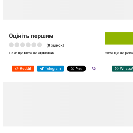
Оцініть першим
(
0
оцінок)
Ніхто ще не рек
Поки ще ніхто не оцінював
Reddit
Telegram
Viber
Whats