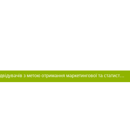
Цей сайт використовує «cookies». Також веб-сайт використовує інтернет-сервіс для збору технічних даних стосовно відвідувачів з метою отримання маркетингової та статистичної інформації. Умови обробки даних відвідувачів сайту див.