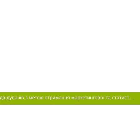
Цей сайт використовує «cookies». Також веб-сайт використовує інтернет-сервіс для збору технічних даних стосовно відвідувачів з метою отримання маркетингової та статистичної інформації. Умови обробки даних відвідувачів сайту див.