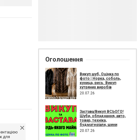
Оголошення
Викуп шуб, Оцінка по
фото | Норка, соболь,
куница, рись. Викуп
хутряних виробів
20.07.26
Застава/Викуп ВСЬОГО!
Шуби, обладнання, авто,
товар, техніка,
будматеріали, шини
20.07.26
ментацією
ж для