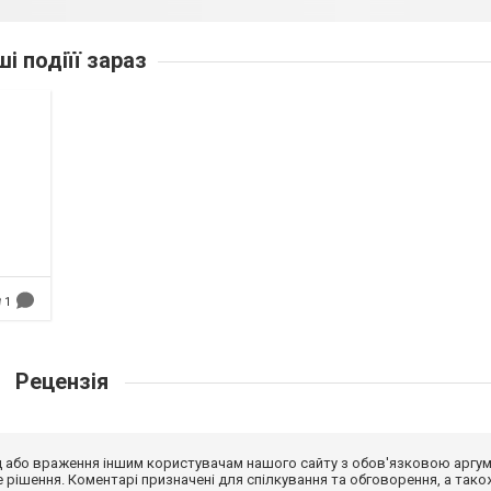
ші подіїї зараз
1
Рецензія
від або враження іншим користувачам нашого сайту з обов'язковою аргу
рішення. Коментарі призначені для спілкування та обговорення, а тако