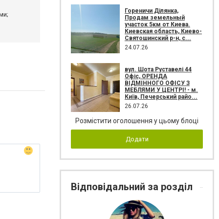
Гореничи Ділянка,
ми;
Продам земельный
участок 5км от Киева.
Киевская область, Киево-
Святошинский р-н, с...
24.07.26
вул. Шота Руставелі 44
Офіс, ОРЕНДА
ВІДМІННОГО ОФІСУ З
МЕБЛЯМИ У ЦЕНТРІ! - м.
Київ, Печерський райо...
26.07.26
Розмістити оголошення у цьому блоці
Додати
Відповідальний за розділ