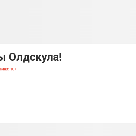
ы Олдскула!
ення: 18+