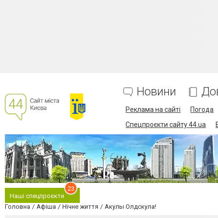
Новини
До
Реклама на сайті
Погода
Спецпроєкти сайту 44.ua
23
Наші спецпроєкти
Головна
Афіша
Нічне життя
Акулы Олдскула!