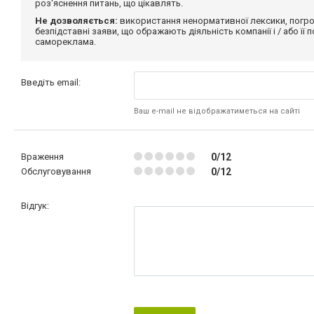
роз'яснення питань, що цікавлять.
Не дозволяється:
використання ненормативної лексики, погро
безпідставні заяви, що ображають діяльність компанії і / або її
самореклама.
Введіть email:
Ваш e-mail не відображатиметься на сайті
Враження
0/12
Обслуговування
0/12
Відгук: