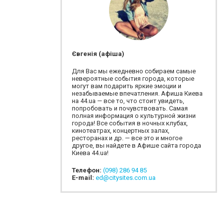
Євгенія (афіша)
Для Вас мы ежедневно собираем самые
невероятные события города, которые
могут вам подарить яркие эмоции и
незабываемые впечатления. Афиша Киева
на 44.ua — все то, что стоит увидеть,
попробовать и почувствовать. Самая
полная информация о культурной жизни
города! Все события в ночных клубах,
кинотеатрах, концертных залах,
ресторанах и др. — все это и многое
другое, вы найдете в Афише сайта города
Киева 44.ua!
Телефон:
(098) 286 94 85
E-mail:
ed@citysites.com.ua