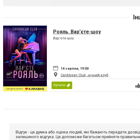
Ін
Рояль. Вар’єте-шоу
Вар’єте-шоу
14 серпня, 19:00
Caribbean Club, нічний клуб
Купити
Відгук - це думка або оцінка людей, які бажають передати дос
залишеного відгука. Це допоможе багатьом прийняти правильне 