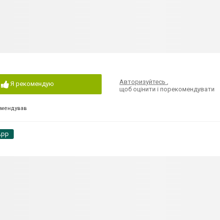
Авторизуйтесь
,
Я рекомендую
щоб оцінити і порекомендувати
омендував
App