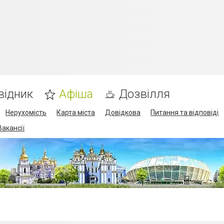
відник
Афіша
Дозвілля
Нерухомість
Карта міста
Довідкова
Питання та відповіді
Вакансії