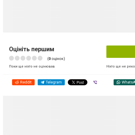
Оцініть першим
(
0
оцінок)
Ніхто ще не рек
Поки ще ніхто не оцінював
Reddit
Telegram
Viber
Whats