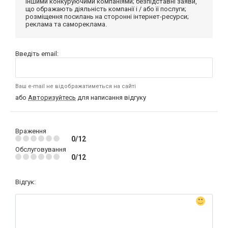
іншими конкуруючими компаніями; безпідставні заяви,
що ображають діяльність компанії і / або її послуги;
розміщення посилань на сторонні інтернет-ресурси;
реклама та самореклама.
Введіть email:
Ваш e-mail не відображатиметься на сайті
або
Авторизуйтесь
для написання відгуку
Враження
0/12
Обслуговування
0/12
Відгук: