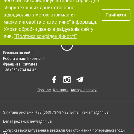
веб-сайт використовує інтернет-сервіс для
збору технічних даних стосовно
відвідувачів з метою отримання
Прийняти
маркетингової та статистичної інформації.
Умови обробки даних відвідувачів сайту
див.
"Політика конфіденційності"
Реклама на сайті
Робота в нашій компанії
Франшиза "CitySites"
+38 (063) 734-84-32
Про нас
Контакти
Автори проєкту
З питань реклами: +38 (063) 734-84-32. E-mail:
reklama@44.ua
E-mail редакції:
news@44.ua
Допускається цитування матеріалів без отримання попередньої згоди