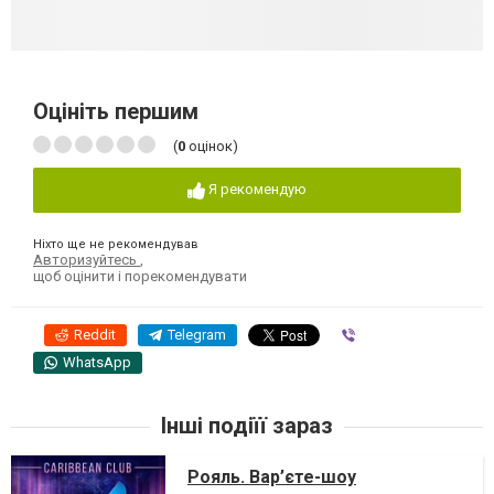
Оцініть першим
(
0
оцінок)
Я рекомендую
Ніхто ще не рекомендував
Авторизуйтесь
,
щоб оцінити і порекомендувати
Reddit
Telegram
Viber
WhatsApp
Інші подіїї зараз
Рояль. Вар’єте-шоу