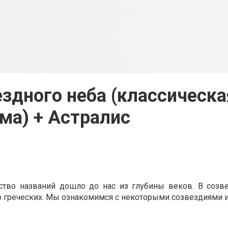
здного неба (классическа
ма) + Астралис
тво названий дошло до нас из глубины веков. В созв
 греческих. Мы ознакомимся с некоторыми созвездиями и