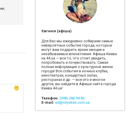
ми;
Євгенія (афіша)
Для Вас мы ежедневно собираем самые
невероятные события города, которые
могут вам подарить яркие эмоции и
незабываемые впечатления. Афиша Киева
на 44.ua — все то, что стоит увидеть,
попробовать и почувствовать. Самая
полная информация о культурной жизни
города! Все события в ночных клубах,
кинотеатрах, концертных залах,
ресторанах и др. — все это и многое
другое, вы найдете в Афише сайта города
Киева 44.ua!
Телефон:
(098) 286 94 85
E-mail:
ed@citysites.com.ua