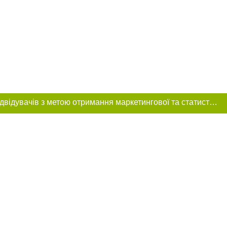
Цей сайт використовує «cookies». Також веб-сайт використовує інтернет-сервіс для збору технічних даних стосовно відвідувачів з метою отримання маркетингової та статистичної інформації. Умови обробки даних відвідувачів сайту див.