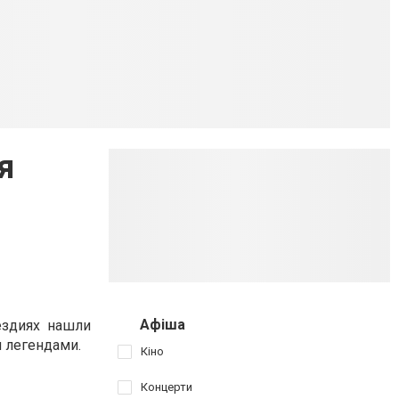
я
Афіша
ездиях нашли
 легендами.
Кіно
Концерти