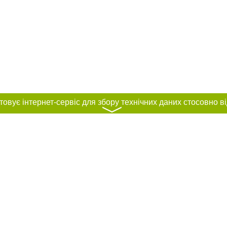
〉
нас :
и
Автори проєкту