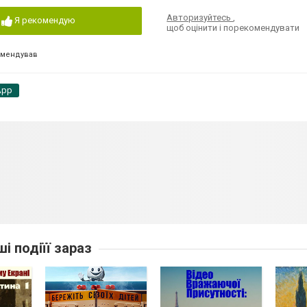
Авторизуйтесь
,
Я рекомендую
щоб оцінити і порекомендувати
омендував
App
ші подіїї зараз