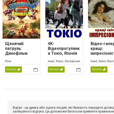
Щенячий
4К-
Відео-гале
патруль:
Відеопрогулянк
кращі
Динофільм
а Токіо, Японія
імпресіоніс
світу. Част
Кіно
Інше, Кино, Экскурсии
Інше, Кино, Выс
Купити
Купити
Купити
Відгук - це думка або оцінка людей, які бажають передати дос
залишеного відгука. Це допоможе багатьом прийняти правильне 