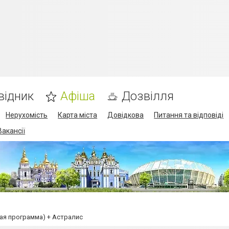
відник
Афіша
Дозвілля
Нерухомість
Карта міста
Довідкова
Питання та відповіді
Вакансії
ая программа) + Астралис