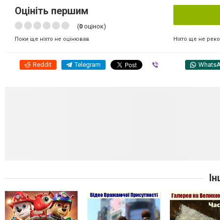
Оцініть першим
(
0
оцінок)
Ніхто ще не рек
Поки ще ніхто не оцінював
Reddit
Telegram
Viber
Whats
Ін