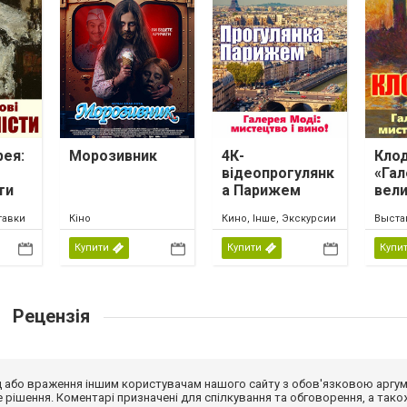
рея:
Морозивник
4К-
Клод
відеопрогулянк
«Гал
ти
а Парижем
вел
ина 1
екра
тавки
Кіно
Кино, Інше, Экскурсии
Выстав
Купити
Купити
Купи
Рецензія
від або враження іншим користувачам нашого сайту з обов'язковою аргу
рішення. Коментарі призначені для спілкування та обговорення, а тако