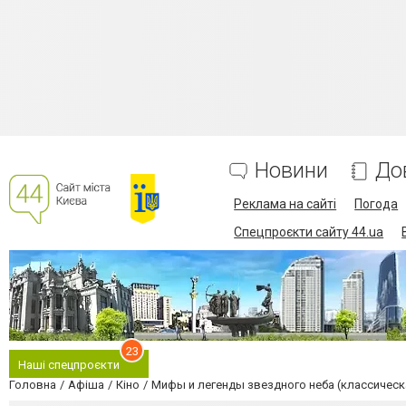
Новини
До
Реклама на сайті
Погода
Спецпроєкти сайту 44.ua
23
Наші спецпроєкти
Головна
Афіша
Кіно
Мифы и легенды звездного неба (классическ