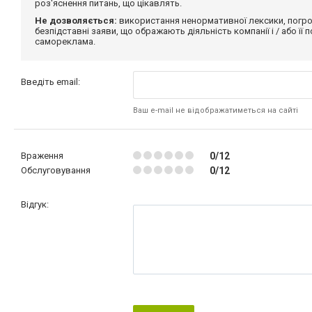
роз'яснення питань, що цікавлять.
Не дозволяється:
використання ненормативної лексики, погро
безпідставні заяви, що ображають діяльність компанії і / або її
самореклама.
Введіть email:
Ваш e-mail не відображатиметься на сайті
Враження
0/12
Обслуговування
0/12
Відгук: