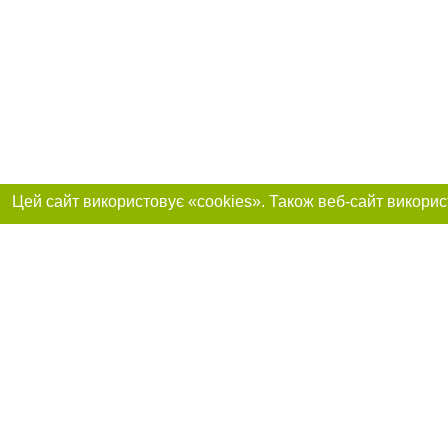
Реклама на сайті
Приєднуйтесь до 
Робота в нашій компанії
Франшиза "CitySites"
Про нас
Контакт