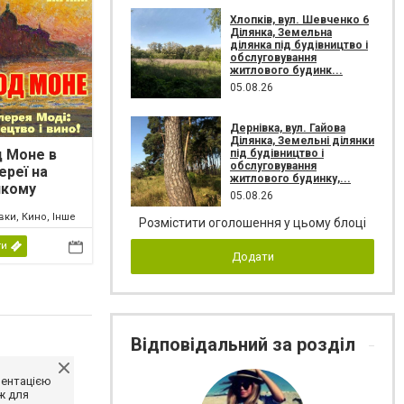
Хлопків, вул. Шевченко 6
Ділянка, Земельна
ділянка під будівництво і
обслуговування
житлового будинк...
05.08.26
Дернівка, вул. Гайова
Ділянка, Земельні ділянки
 Моне в
під будівництво і
обслуговування
ереї на
житлового будинку,...
икому
05.08.26
ні»
ки, Кино, Інше
Розмістити оголошення у цьому блоці
ти
Додати
Відповідальний за розділ
ментацією
ж для