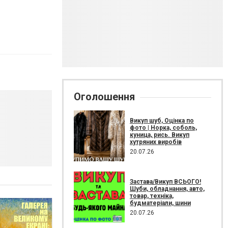
Оголошення
Викуп шуб, Оцінка по
фото | Норка, соболь,
куница, рись. Викуп
хутряних виробів
20.07.26
Застава/Викуп ВСЬОГО!
Шуби, обладнання, авто,
товар, техніка,
будматеріали, шини
20.07.26